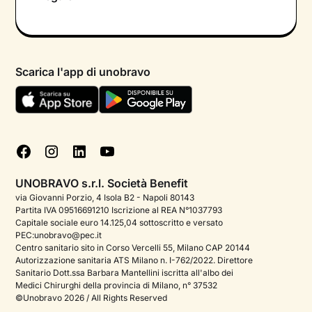
Colloquio conoscitivo gratuito
Informativa privacy calendario
Psicologo in chat
Informativa privacy paziente
Psicologi per aree di intervento
Scarica l'app di unobravo
Termini e condizioni
Aiuto urgente
Informativa Privacy
FAQ
Dichiarazione di Accessibilità
Blog
Cookie policy
Test psicologici
Gestisci cookie
UNOBRAVO s.r.l. Società Benefit
Podcast di psicologia
via Giovanni Porzio, 4 Isola B2 - Napoli 80143
Partita IVA 09516691210 Iscrizione al REA N°1037793
Corporate
Capitale sociale euro 14.125,04 sottoscritto e versato
PEC:unobravo@pec.it
Psicologo italiano all'estero
Centro sanitario sito in Corso Vercelli 55, Milano CAP 20144
Autorizzazione sanitaria ATS Milano n. I-762/2022. Direttore
Sala stampa
Sanitario Dott.ssa Barbara Mantellini iscritta all'albo dei
Medici Chirurghi della provincia di Milano, n° 37532
Bandi e premi
©Unobravo 2026 / All Rights Reserved