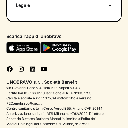
Chi siamo
Legale
Colloquio conoscitivo gratuito
Informativa privacy calendario
Psicologo in chat
Informativa privacy paziente
Psicologi per aree di intervento
Scarica l'app di unobravo
Termini e condizioni
Aiuto urgente
Informativa Privacy
FAQ
Dichiarazione di Accessibilità
Blog
Cookie policy
Test psicologici
Gestisci cookie
UNOBRAVO s.r.l. Società Benefit
Podcast di psicologia
via Giovanni Porzio, 4 Isola B2 - Napoli 80143
Partita IVA 09516691210 Iscrizione al REA N°1037793
Corporate
Capitale sociale euro 14.125,04 sottoscritto e versato
PEC:unobravo@pec.it
Psicologo italiano all'estero
Centro sanitario sito in Corso Vercelli 55, Milano CAP 20144
Autorizzazione sanitaria ATS Milano n. I-762/2022. Direttore
Approfondimenti sulla salute mentale
Sanitario Dott.ssa Barbara Mantellini iscritta all'albo dei
Medici Chirurghi della provincia di Milano, n° 37532