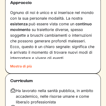
Approccio
Ognuno di noi è unico e si inserisce nel mondo
con la sua personale modalità. La nostra
esistenza
può essere vista come un
continuo
movimento
su traiettorie diverse, spesso
soggette a bruschi cambiamenti o interruzioni
che possono generare profondi malesseri.
Ecco, questo è un chiaro segnale: significa che
è arrivato il momento di trovare nuovi modi di
interpretare e vivere gli eventi.
Mostra di più
Come farlo? Raccontando la nostra storia alla
ricerca di ciò che non ci rappresenta più, e
individuando
significati inediti in cui poterci
Curriculum
riconoscere
. In questo modo tracciamo una
nuova strada che ci consente di affrontare
Ha lavorato nella sanità pubblica, in ambito
situazioni, relazioni ed emozioni in armonia con
accademico, nelle risorse umane e come
i nostri bisogni e desideri più profondi.
libera/o professionista