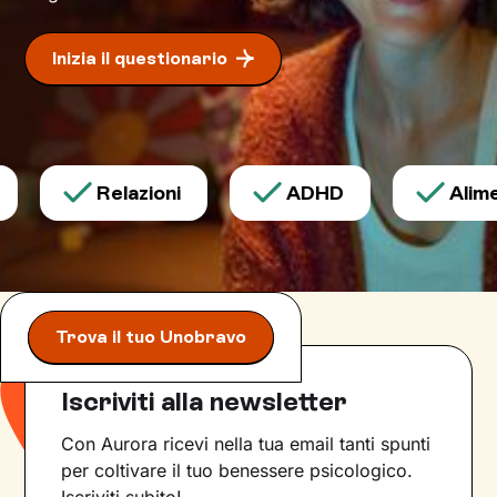
Inizia il questionario
Relazioni
ADHD
Alimen
Trova il tuo Unobravo
Iscriviti alla newsletter
Con Aurora ricevi nella tua email tanti spunti
per coltivare il tuo benessere psicologico.