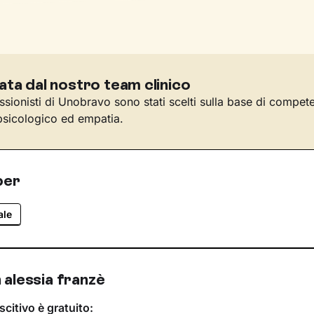
ata dal nostro team clinico
essionisti di Unobravo sono stati scelti sulla base di compet
sicologico ed empatia.
per
ale
 alessia franzè
scitivo è gratuito: