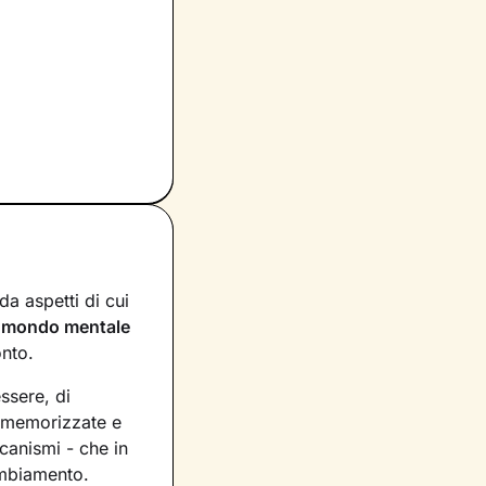
a aspetti di cui
n
mondo mentale
onto.
essere, di
, memorizzate e
canismi - che in
ambiamento.