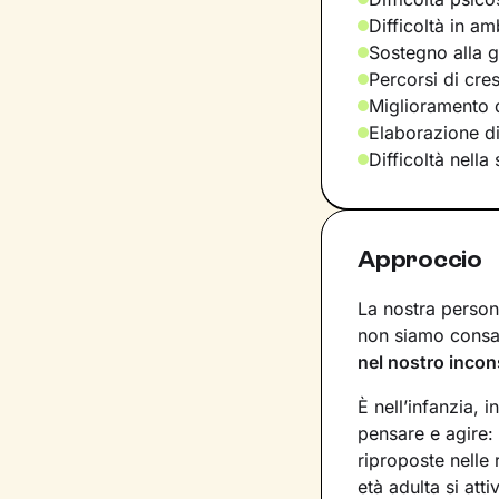
Difficoltà in am
Sostegno alla ge
Percorsi di cre
Miglioramento d
Elaborazione d
Difficoltà nella
Approccio
La nostra persona
non siamo consap
nel nostro incon
È nell’infanzia, i
pensare e agire:
riproposte nelle
età adulta si att