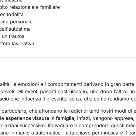
bito relazionale e familiare
nitorialità
scita personale
ell'autostima
i un trauma
 sfera lavorativa
lità, le emozioni e i comportamenti derivano in gran parte d
evoli. Gli eventi passati costruiscono, uno dopo l’altro, u
scio
che influenza il presente, senza che ce ne rendiamo c
n particolare, che affondano le radici di tanti nostri modi di 
 le
esperienze vissute in famiglia
, infatti, vengono apprese
 relazioni successive. Individuare e comprendere questi mec
ivano in maniera automatica - è la chiave per innescare il c