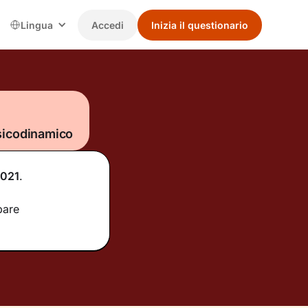
Lingua
Accedi
Inizia il questionario
sicodinamico
021
.
pare