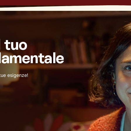
l tuo
damentale
 tue esigenze!