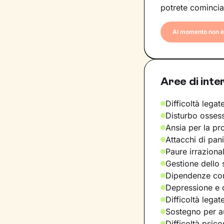
potrete comincia
Al momento non è 
Aree di inte
Difficoltà legate
Disturbo osses
Ansia per la pr
Attacchi di pan
Paure irraziona
Gestione dello 
Dipendenze com
Depressione e d
Difficoltà legat
Sostegno per a
Difficoltà psic