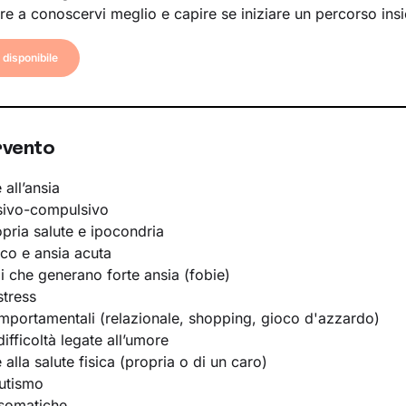
re a conoscervi meglio e capire se iniziare un percorso ins
disponibile
rvento
 all’ansia
sivo-compulsivo
opria salute e ipocondria
ico e ansia acuta
li che generano forte ansia (fobie)
stress
portamentali (relazionale, shopping, gioco d'azzardo)
ifficoltà legate all’umore
e alla salute fisica (propria o di un caro)
utismo
osomatiche