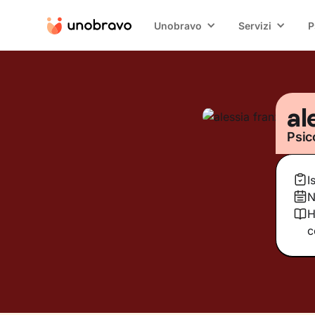
Unobravo
Servizi
P
al
Psic
I
N
H
c