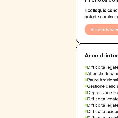
Il colloquio cono
potrete comincia
Al momento non è 
Aree di inte
Difficoltà legate
Attacchi di pan
Paure irraziona
Gestione dello 
Depressione e d
Difficoltà legat
Difficoltà legat
Difficoltà psic
Difficoltà in am