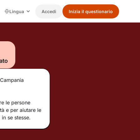
Lingua
Accedi
Inizia il questionario
ato
ne Campania
re le persone
tà e per aiutare le
in se stesse.