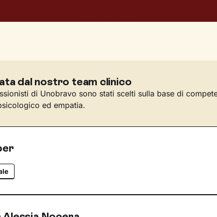
ata dal nostro team clinico
essionisti di Unobravo sono stati scelti sulla base di compet
sicologico ed empatia.
per
ale
 Alessia Nocera