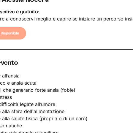
scitivo è gratuito:
re a conoscervi meglio e capire se iniziare un percorso ins
disponibile
rvento
 all’ansia
ico e ansia acuta
li che generano forte ansia (fobie)
stress
ifficoltà legate all’umore
e alla sfera dell'alimentazione
e alla salute fisica (propria o di un caro)
osomatiche
bito relazionale e familiare