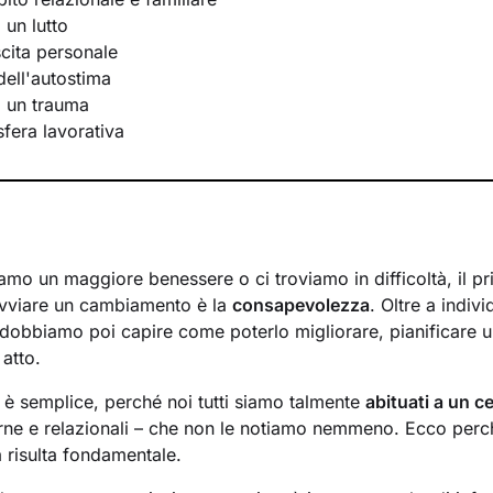
 un lutto
scita personale
ell'autostima
i un trauma
 sfera lavorativa
mo un maggiore benessere o ci troviamo in difficoltà, il p
avviare un cambiamento è la
consapevolezza
. Oltre a indiv
 dobbiamo poi capire come poterlo migliorare, pianificare u
 atto.
n è semplice, perché noi tutti siamo talmente
abituati a un ce
rne e relazionali – che non le notiamo nemmeno. Ecco perché
a risulta fondamentale.