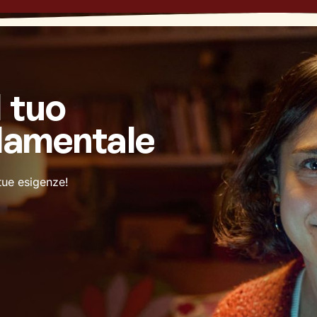
l tuo
damentale
 tue esigenze!