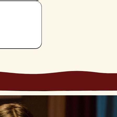
tuo benessere
e le
 tuoi bisogni più
 su di essi e
.
e emozioni, sia
rrò conto della
ia il