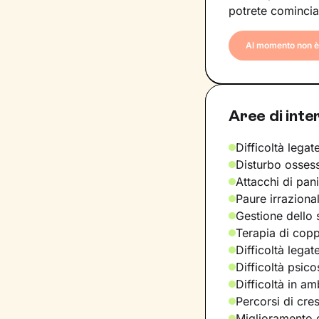
potrete comincia
Al momento non è 
Aree di inte
Difficoltà legate
Disturbo osses
Attacchi di pan
Paure irraziona
Gestione dello 
Terapia di copp
Difficoltà legat
Difficoltà psic
Difficoltà in am
Percorsi di cre
Miglioramento d