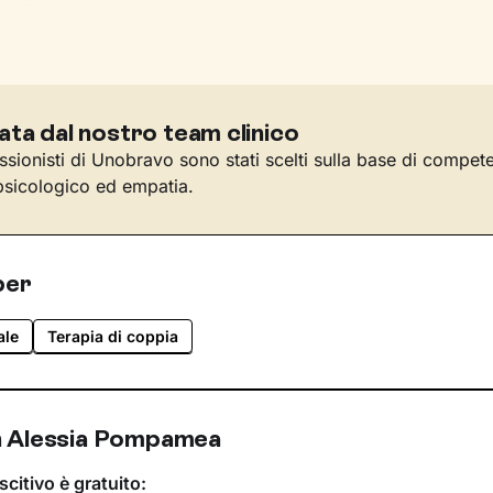
ata dal nostro team clinico
essionisti di Unobravo sono stati scelti sulla base di compet
sicologico ed empatia.
per
ale
Terapia di coppia
n Alessia Pompamea
scitivo è gratuito: