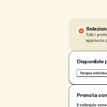
Selezion
Tutti i prof
approccio p
Disponibile 
Terapia individu
Prenota co
Il colloquio cono