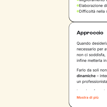
Elaborazione d
Difficoltà nella
Approccio
Quando desideria
necessario per 
non ci soddisfa,
infine metterla in
Farlo da soli no
dinamiche
– inte
un professionist
La prima fase de
porteranno a def
Mostra di più
tempistiche e f