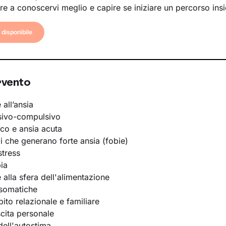
re a conoscervi meglio e capire se iniziare un percorso ins
disponibile
rvento
 all’ansia
sivo-compulsivo
ico e ansia acuta
li che generano forte ansia (fobie)
stress
ia
e alla sfera dell'alimentazione
osomatiche
bito relazionale e familiare
scita personale
ell'autostima