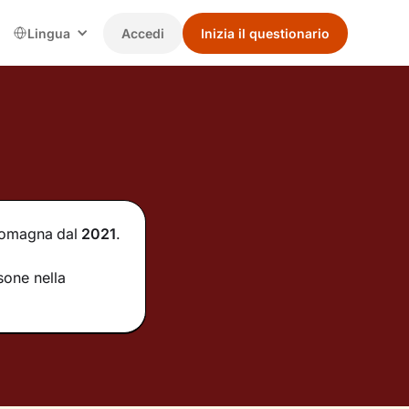
Lingua
Accedi
Inizia il questionario
-Romagna
dal
2021
.
sone nella