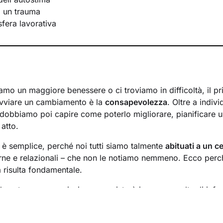
i un trauma
 sfera lavorativa
mo un maggiore benessere o ci troviamo in difficoltà, il p
avviare un cambiamento è la
consapevolezza
. Oltre a indiv
 dobbiamo poi capire come poterlo migliorare, pianificare u
 atto.
n è semplice, perché noi tutti siamo talmente
abituati a un ce
rne e relazionali – che non le notiamo nemmeno. Ecco perché
a risulta fondamentale.
l nostro percorso insieme consisterà in una raccolta di info
inire un
obiettivo condiviso
su cui si focalizzerà il lavoro.
requenza
degli incontri e valuteremo passo dopo passo i risul