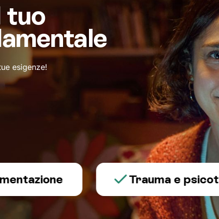
l tuo
damentale
 tue esigenze!
azione
Trauma e psicotraum