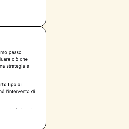
rimo passo
iduare ciò che
na strategia e
rto tipo di
 l’intervento di
rmazioni che ci
 Stabiliremo anche
tati raggiunti,