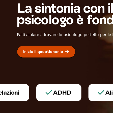
La sintonia con i
psicologo è fon
Fatti aiutare a trovare lo psicologo perfetto per le
Inizia il questionario
ni
ADHD
Aliment