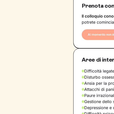
Prenota con
Il colloquio cono
potrete comincia
Al momento non è 
Aree di inte
Difficoltà legate
Disturbo osses
Ansia per la pr
Attacchi di pan
Paure irraziona
Gestione dello 
Depressione e d
Difficoltà psic