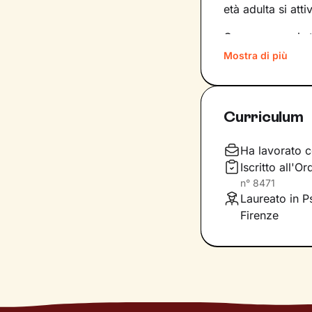
età adulta si att
Conoscere noi st
quinte: raggiung
Mostra di più
svincolare il pre
Nel percorso che
Curriculum
aiutandoti a far
e
come ti relazioni
definiscono ma d
Ha lavorato c
Iscritto all'O
Questo ti consent
n°
8471
individuare risor
Laureato in Ps
Firenze