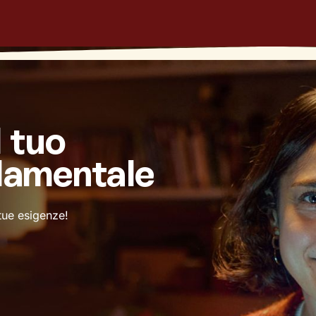
l tuo
damentale
 tue esigenze!