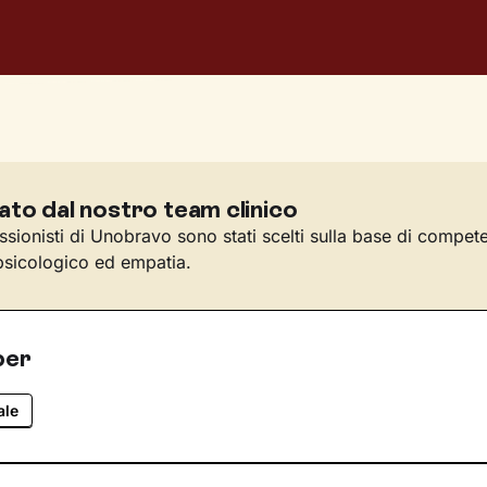
ato dal nostro team clinico
essionisti di Unobravo sono stati scelti sulla base di compet
sicologico ed empatia.
per
ale