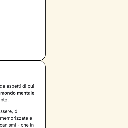
a aspetti di cui
n
mondo mentale
onto.
essere, di
, memorizzate e
canismi - che in