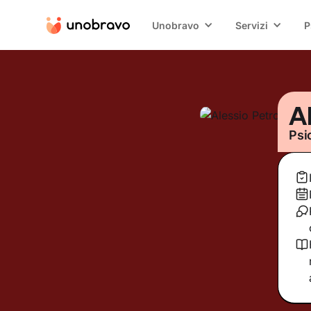
Unobravo
Servizi
P
A
Psi