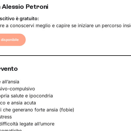
 Alessio Petroni
scitivo è gratuito:
re a conoscervi meglio e capire se iniziare un percorso ins
disponibile
rvento
 all’ansia
sivo-compulsivo
opria salute e ipocondria
ico e ansia acuta
li che generano forte ansia (fobie)
stress
ifficoltà legate all’umore
osomatiche