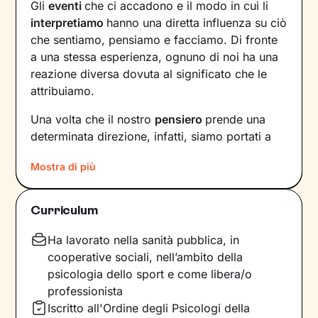
Gli
eventi
che ci accadono e il modo in cui li
interpretiamo
hanno una diretta influenza su ciò
che sentiamo, pensiamo e facciamo. Di fronte
a una stessa esperienza, ognuno di noi ha una
reazione diversa dovuta al significato che le
attribuiamo.
Una volta che il nostro
pensiero
prende una
determinata direzione, infatti, siamo portati a
provare un certo tipo di
emozioni
e ad
agire
in
Mostra di più
modi che possono ostacolare il nostro
benessere.
Curriculum
Per interrompere questo circolo vizioso e
innescare un cambiamento positivo
, è
Ha lavorato nella sanità pubblica, in
necessario individuare pensieri e
cooperative sociali, nell’ambito della
comportamenti che causano emozioni
psicologia dello sport e come libera/o
spiacevoli e andare a lavorare su di essi.
professionista
Iscritto all'Ordine degli Psicologi della
Il primo obiettivo dei nostri incontri sarà quello