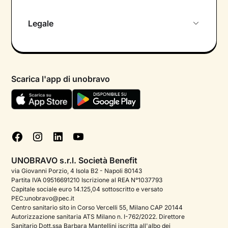
Chi siamo
Legale
Colloquio conoscitivo gratuito
Informativa privacy calendario
Psicologo in chat
Informativa privacy paziente
Psicologi per aree di intervento
Scarica l'app di unobravo
Termini e condizioni
Aiuto urgente
Informativa Privacy
FAQ
Dichiarazione di Accessibilità
Blog
Cookie policy
Test psicologici
Gestisci cookie
UNOBRAVO s.r.l. Società Benefit
Podcast di psicologia
via Giovanni Porzio, 4 Isola B2 - Napoli 80143
Partita IVA 09516691210 Iscrizione al REA N°1037793
Corporate
Capitale sociale euro 14.125,04 sottoscritto e versato
PEC:unobravo@pec.it
Psicologo italiano all'estero
Centro sanitario sito in Corso Vercelli 55, Milano CAP 20144
Autorizzazione sanitaria ATS Milano n. I-762/2022. Direttore
Approfondimenti sulla salute mentale
Sanitario Dott.ssa Barbara Mantellini iscritta all'albo dei