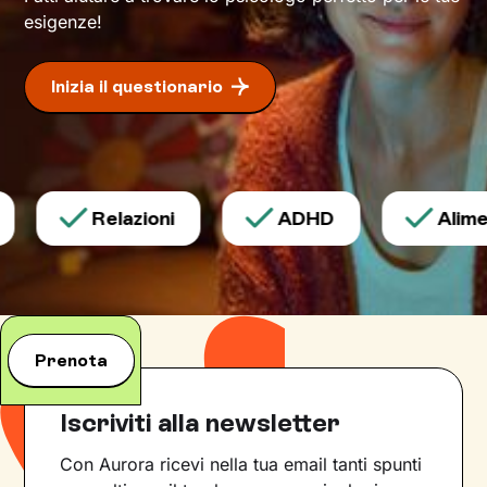
esigenze!
Inizia il questionario
Relazioni
ADHD
Alimen
Prenota
Iscriviti alla newsletter
Con Aurora ricevi nella tua email tanti spunti