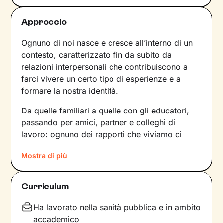
Approccio
Ognuno di noi nasce e cresce all’interno di un
contesto, caratterizzato fin da subito da
relazioni interpersonali che contribuiscono a
farci vivere un certo tipo di esperienze e a
formare la nostra identità.
Da quelle familiari a quelle con gli educatori,
passando per amici, partner e colleghi di
lavoro: ognuno dei rapporti che viviamo ci
forgia e, allo stesso tempo, rispecchia le
Mostra di più
dinamiche che abbiamo sperimentato fino a
quel momento. Anche le emozioni che
proviamo e i pensieri che concepiamo sono
Curriculum
influenzati dal contesto relazionale in cui siamo
cresciuti.
Ha lavorato nella sanità pubblica e in ambito
accademico