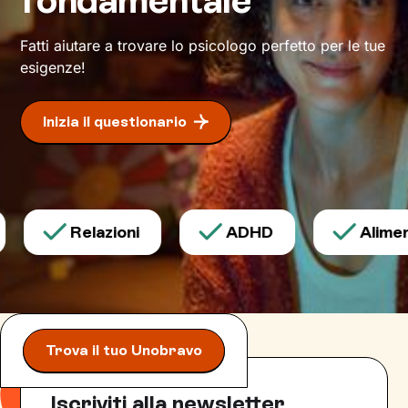
che desideri.
Fatti aiutare a trovare lo psicologo perfetto per le tue
esigenze!
Inizia il questionario
Relazioni
ADHD
Aliment
Trova il tuo Unobravo
Iscriviti alla newsletter