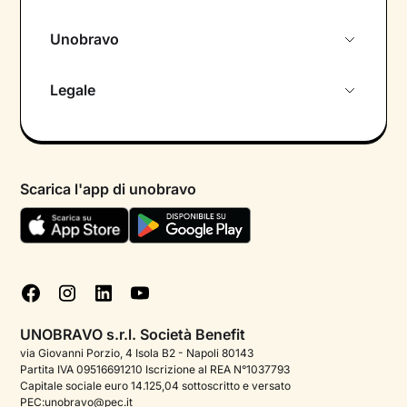
Unobravo
Chi siamo
Legale
Colloquio conoscitivo gratuito
Informativa privacy calendario
Psicologo in chat
Informativa privacy paziente
Psicologi per aree di intervento
Scarica l'app di unobravo
Termini e condizioni
Aiuto urgente
Informativa Privacy
FAQ
Dichiarazione di Accessibilità
Blog
Cookie policy
Test psicologici
Gestisci cookie
UNOBRAVO s.r.l. Società Benefit
Podcast di psicologia
via Giovanni Porzio, 4 Isola B2 - Napoli 80143
Partita IVA 09516691210 Iscrizione al REA N°1037793
Corporate
Capitale sociale euro 14.125,04 sottoscritto e versato
PEC:unobravo@pec.it