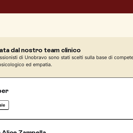
ata dal nostro team clinico
essionisti di Unobravo sono stati scelti sulla base di compet
sicologico ed empatia.
per
ale
 Alice Zampella