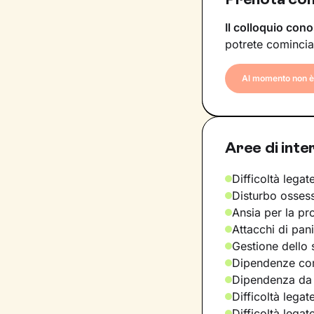
Il colloquio cono
potrete comincia
Al momento non è 
Aree di inte
Difficoltà legate
Disturbo osses
Ansia per la pr
Attacchi di pan
Gestione dello 
Dipendenze com
Dipendenza da
Difficoltà legat
Difficoltà legat