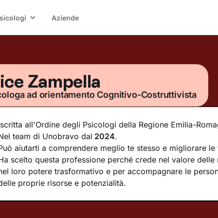
sicologi
Aziende
lice Zampella
cologa ad orientamento Cognitivo-Costruttivista
Iscritta all'Ordine degli Psicologi della Regione Emilia-Rom
Nel team di Unobravo dal
2024
.
Può aiutarti a comprendere meglio te stesso e migliorare le t
Ha scelto questa professione perché crede nel valore delle r
nel loro potere trasformativo e per accompagnare le person
delle proprie risorse e potenzialità.