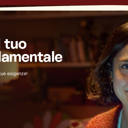
l tuo
damentale
 tue esigenze!