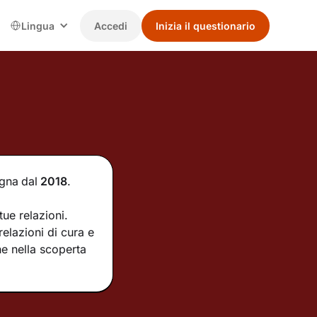
Lingua
Accedi
Inizia il questionario
agna
dal
2018
.
ue relazioni.
elazioni di cura e
e nella scoperta