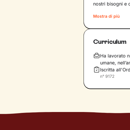
nostri bisogni e 
Il nostro percors
Mostra di più
costruzione di u
per comprendere 
potrebbero aiutar
Curriculum
Infine costruire
ciò che senti e d
Ha lavorato ne
prefiggi.
umane, nell’a
Iscritta all'
n°
9172