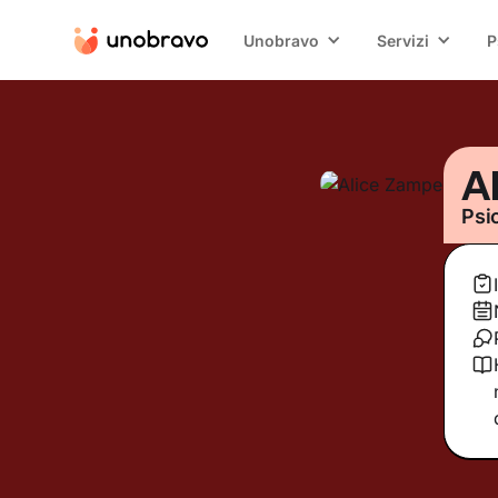
Unobravo
Servizi
P
A
Psi