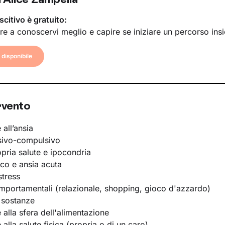
scitivo è gratuito:
re a conoscervi meglio e capire se iniziare un percorso ins
disponibile
rvento
 all’ansia
sivo-compulsivo
opria salute e ipocondria
ico e ansia acuta
stress
portamentali (relazionale, shopping, gioco d'azzardo)
 sostanze
e alla sfera dell'alimentazione
e alla salute fisica (propria o di un caro)