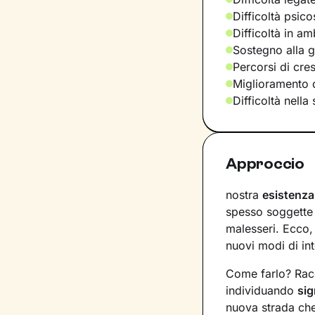
Difficoltà psic
Difficoltà in am
Sostegno alla ge
Percorsi di cre
Miglioramento d
Difficoltà nella
Approccio
nostra
esistenz
spesso soggette 
malesseri. Ecco,
nuovi modi di int
Come farlo? Racc
individuando
sig
nuova strada che 