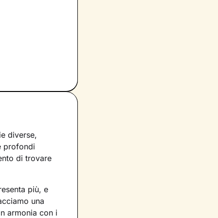
ie diverse,
e profondi
ento di trovare
resenta più, e
racciamo una
in armonia con i