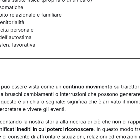
osomatiche
bito relazionale e familiare
nitorialità
scita personale
ell'autostima
 sfera lavorativa
a
può essere vista come un
continuo movimento
su traiettor
a bruschi cambiamenti o interruzioni che possono generar
 questo è un chiaro segnale: significa che è arrivato il mom
erpretare e vivere gli eventi.
ontando la nostra storia alla ricerca di ciò che non ci rapp
nificati inediti in cui poterci riconoscere
. In questo modo t
ci consente di affrontare situazioni, relazioni ed emozioni 