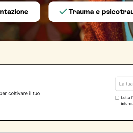
one
Trauma e psicotraumato
per coltivare il tuo
Letta l
informa