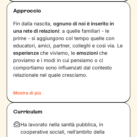
Approccio
Fin dalla nascita,
ognuno di noi è inserito in
una rete di relazioni
: a quelle familiari - le
prime - si aggiungono col tempo quelle con
educatori, amici, partner, colleghi e così via. Le
esperienze
che viviamo, le
emozioni
che
proviamo e i modi in cui pensiamo o ci
comportiamo sono influenzati dal contesto
relazionale nel quale cresciamo.
Secondo questa visione, insomma, anche il
Mostra di più
nostro
benessere
- o la sua assenza - è un
riflesso delle dinamiche
in cui siamo stati
immersi fin dal nostro primo giorno di vita. Per
Curriculum
innescare un cambiamento positivo, quindi,
bisogna innanzitutto acquisire
consapevolezza
Ha lavorato nella sanità pubblica, in
e comprendere come questi meccanismi
cooperative sociali, nell’ambito della