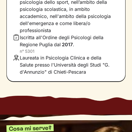
influiscano sul nostro presente.
psicologia dello sport, nell’ambito della
psicologia scolastica, in ambito
I nostri incontri saranno un luogo sicuro in cui
accademico, nell'ambito della psicologia
potrai
esprimere ciò che pensi e provi in libertà
,
dell'emergenza e come libera/o
senza temere il giudizio. Ti guiderò lungo un
professionista
cammino che ti consentirà di dare nuovi
Iscritta all'Ordine degli Psicologi della
significati agli eventi della tua vita, passati e
Regione Puglia
dal
2017
.
attuali, e di riscoprire
potenzialità e risorse
n°
5301
interne di cui non sei ancora consapevole.
Laureata in Psicologia Clinica e della
Salute presso l'Università degli Studi "G.
Lavoreremo sulle tue emozioni, sulle dinamiche
d'Annunzio" di Chieti-Pescara
delle tue relazioni, sulla comunicazione e, in
generale, sull’acquisizione di modalità di
pensiero e comportamento utili a raggiungere
un
livello di benessere sempre maggiore
.
Cosa mi serve?