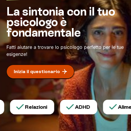
La sintonia con il tuo
psicologo è
fondamentale
Fatti aiutare a trovare lo psicologo perfetto per le tue
esigenze!
Inizia il questionario
Relazioni
ADHD
Alimen