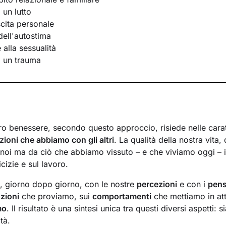
 un lutto
scita personale
ell'autostima
e alla sessualità
i un trauma
ro benessere, secondo questo approccio, risiede nelle caratt
azioni che abbiamo con gli altri
. La qualità della nostra vita,
noi ma da ciò che abbiamo vissuto – e che viviamo oggi – in
cizie e sul lavoro.
a, giorno dopo giorno, con le nostre
percezioni
e con i
pens
zioni
che proviamo, sui
comportamenti
che mettiamo in at
mo
. Il risultato è una sintesi unica tra questi diversi aspetti: 
tà.