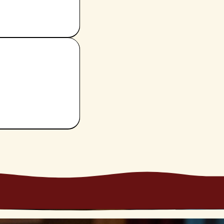
voro che faremo
e ciò che fa parte
per muovere i
scente.
rano i tuoi
si è infatti
 ascolto e
significati
nnovate
.