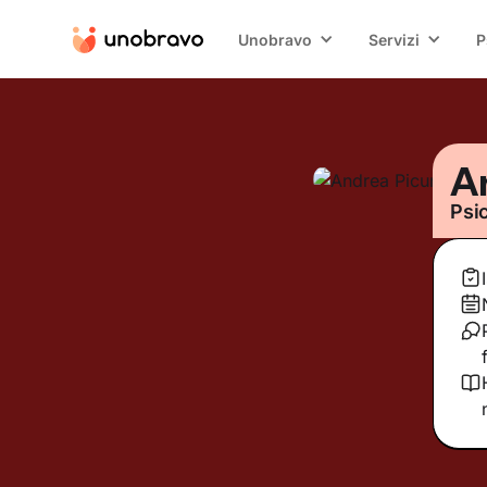
Unobravo
Servizi
P
A
Psi