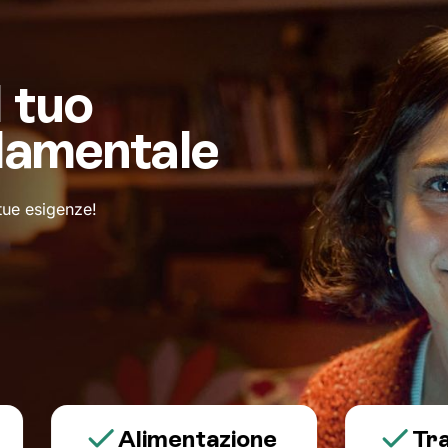
l tuo
damentale
 tue esigenze!
Alimentazione
Trauma e