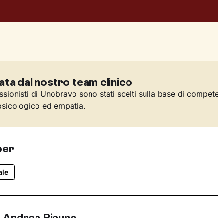
ata dal nostro team clinico
essionisti di Unobravo sono stati scelti sulla base di compet
sicologico ed empatia.
per
ale
 Andrea Picuno