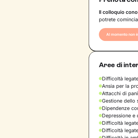
Il colloquio cono
potrete comincia
Al momento non è 
Aree di inte
Difficoltà legate
Ansia per la pr
Attacchi di pan
Gestione dello 
Dipendenze com
Depressione e d
Difficoltà legat
Difficoltà legat
Difficoltà in am