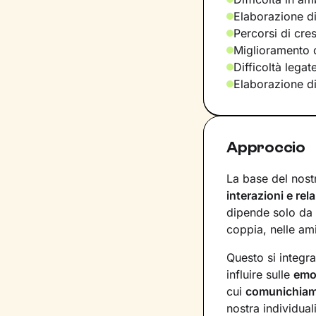
Elaborazione di
Percorsi di cre
Miglioramento d
Difficoltà legat
Elaborazione d
Approccio
La base del nost
interazioni e rel
dipende solo da 
coppia, nelle ami
Questo si integr
influire sulle
emo
cui
comunichia
nostra individuali