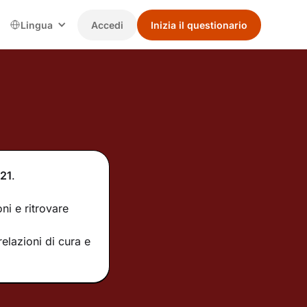
Lingua
Accedi
Inizia il questionario
21
.
ni e ritrovare
elazioni di cura e