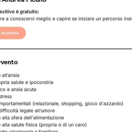
scitivo è gratuito:
re a conoscervi meglio e capire se iniziare un percorso ins
disponibile
rvento
 all’ansia
opria salute e ipocondria
ico e ansia acuta
stress
portamentali (relazionale, shopping, gioco d'azzardo)
ifficoltà legate all’umore
e alla sfera dell'alimentazione
e alla salute fisica (propria o di un caro)
bito relazionale e familiare