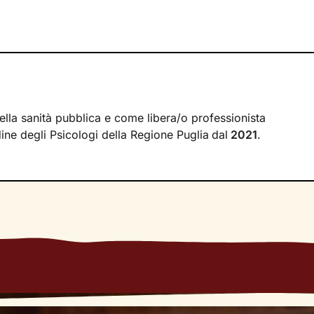
crea tra il mondo interno e quello esterno
si inserisce il la
à a comprendere nel passato della tua storia e a ricostruir
. La voglia di cambiamento sarà la motivazione necessaria 
o un percorso che ti porterà verso un benessere sempre cre
rire le tue risorse interiori e a capire i meccanismi che gene
lla ricerca di un
nuovo livello di consapevolezza
. Conoscer
ella sanità pubblica e come libera/o professionista
r comprendere cosa cambiare e come farlo. Nello spazio di
rdine degli Psicologi della Regione Puglia
dal
2021
.
i creerà, avrai modo di rileggere la tua realtà attribuendole 
rmetteranno di affrontare la vita con
attitudine ed energia ri