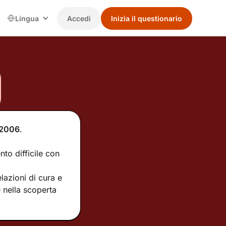
Lingua
Accedi
Inizia il questionario
2006
.
nto difficile con
lazioni di cura e
 nella scoperta