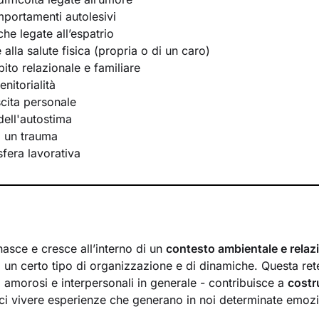
portamenti autolesivi
he legate all’espatrio
e alla salute fisica (propria o di un caro)
bito relazionale e familiare
nitorialità
scita personale
ell'autostima
i un trauma
 sfera lavorativa
nasce e cresce all’interno di un
contesto ambientale e relaz
 un certo tipo di organizzazione e di dinamiche. Questa rete
i, amorosi e interpersonali in generale - contribuisce a
costr
i vivere esperienze che generano in noi determinate emozi