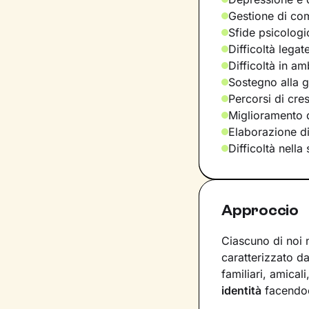
Gestione di com
Sfide psicologic
Difficoltà legat
Difficoltà in am
Sostegno alla ge
Percorsi di cre
Miglioramento d
Elaborazione d
Difficoltà nella
Approccio
Ciascuno di noi 
caratterizzato da
familiari, amical
identità
facendoc