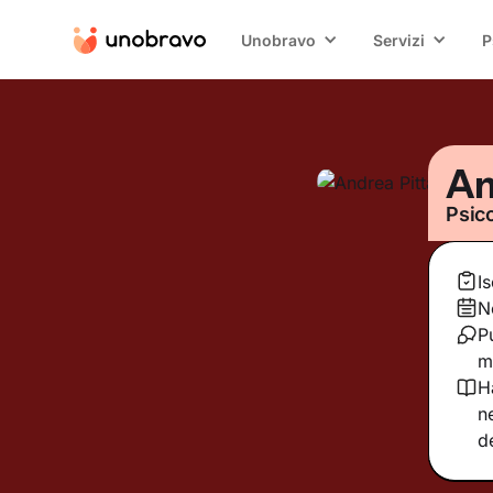
Unobravo
Servizi
P
An
Psic
I
N
P
m
H
n
d