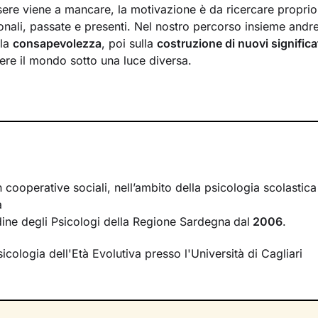
ere viene a mancare, la motivazione è da ricercare proprio a
onali, passate e presenti. Nel nostro percorso insieme andr
lla
consapevolezza
, poi sulla
costruzione di nuovi significa
ere il mondo sotto una luce diversa.
o esploreremo le tue
risorse interne
e le potenzialità che 
ci, e lavoreremo sullo sviluppo di
nuovi comportamenti e 
i avrai modo di affrontare e risolvere i nodi più spinosi, cos
tivo che desideri.
tri potrai parlare liberamente di ciò che provi o pensi: insi
tuoi
vissuti
, faremo emergere i tuoi
bisogni
più profondi e 
n cooperative sociali, nell’ambito della psicologia scolastic
ne
che tengano conto anche del tuo contesto relazionale. 
a
erà verso i tuoi obiettivi fino a raggiungere un maggiore st
Ordine degli Psicologi della Regione Sardegna
dal
2006
.
icologia dell'Età Evolutiva presso l'Università di Cagliari