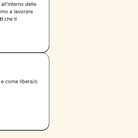
ll’interno delle
emo a lavorare
ti
che ti
possiedi ma che
pensieri
. Grazie
ì da innescare il
eme
studieremo delle
a e come libera/o
Sarà un cammino
ato di