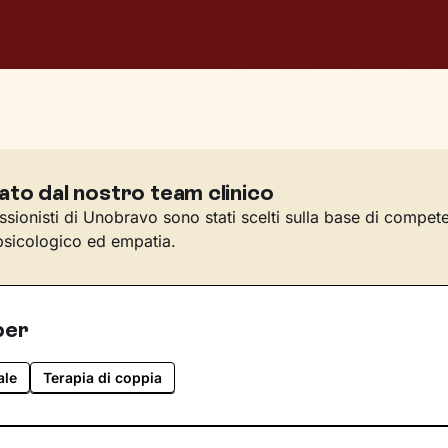
ato dal nostro team clinico
essionisti di Unobravo sono stati scelti sulla base di compet
sicologico ed empatia.
per
ale
Terapia di coppia