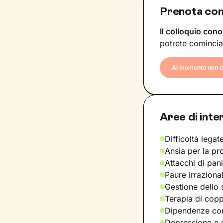
Prenota con
Il colloquio cono
potrete comincia
Al momento non è 
Aree di inte
Difficoltà legate
Ansia per la pr
Attacchi di pan
Paure irraziona
Gestione dello 
Terapia di copp
Dipendenze com
Depressione e d