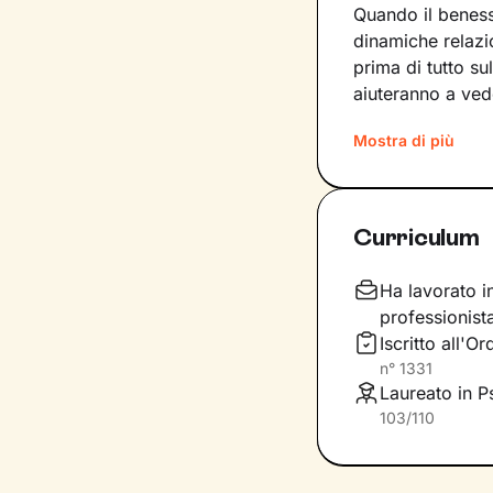
Quando il beness
dinamiche relazi
prima di tutto su
aiuteranno a ved
Passo dopo pass
Mostra di più
ancora non conos
a questi strument
cambiamento posi
Curriculum
Durante gli incon
rielaboreremo i 
Ha lavorato i
modalità di azio
professionist
che ti accompagn
Iscritto all'
benessere
.
n°
1331
Laureato in Ps
103/110