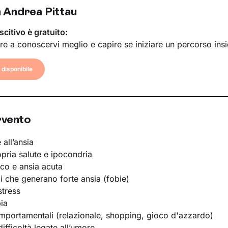
 Andrea Pittau
scitivo è gratuito:
re a conoscervi meglio e capire se iniziare un percorso ins
disponibile
rvento
 all’ansia
opria salute e ipocondria
ico e ansia acuta
li che generano forte ansia (fobie)
stress
ia
portamentali (relazionale, shopping, gioco d'azzardo)
ifficoltà legate all’umore