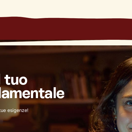
l tuo
damentale
 tue esigenze!