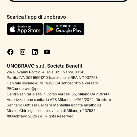
Psicologo in chat
Informativa privacy paziente
Psicologi per aree di intervento
Scarica l'app di unobravo
Termini e condizioni
Aiuto urgente
Informativa Privacy
FAQ
Dichiarazione di Accessibilità
Blog
Cookie policy
Test psicologici
Gestisci cookie
UNOBRAVO s.r.l. Società Benefit
Podcast di psicologia
via Giovanni Porzio, 4 Isola B2 - Napoli 80143
Partita IVA 09516691210 Iscrizione al REA N°1037793
Corporate
Capitale sociale euro 14.125,04 sottoscritto e versato
PEC:unobravo@pec.it
Psicologo italiano all'estero
Centro sanitario sito in Corso Vercelli 55, Milano CAP 20144
Autorizzazione sanitaria ATS Milano n. I-762/2022. Direttore
Approfondimenti sulla salute mentale
Sanitario Dott.ssa Barbara Mantellini iscritta all'albo dei
Medici Chirurghi della provincia di Milano, n° 37532
Sala stampa
©Unobravo 2026 / All Rights Reserved
Bandi e premi