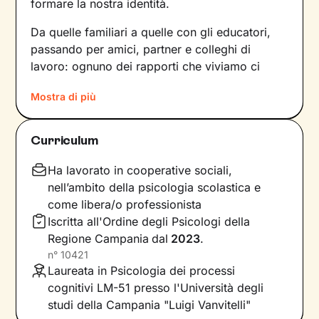
formare la nostra identità.
Da quelle familiari a quelle con gli educatori,
passando per amici, partner e colleghi di
lavoro: ognuno dei rapporti che viviamo ci
forgia e, allo stesso tempo, rispecchia le
Mostra di più
dinamiche che abbiamo sperimentato fino a
quel momento. Anche le emozioni che
proviamo e i pensieri che concepiamo sono
Curriculum
influenzati dal contesto relazionale in cui siamo
cresciuti.
Ha lavorato in cooperative sociali,
nell’ambito della psicologia scolastica e
Per superare momenti difficili e raggiungere un
come libera/o professionista
maggiore benessere bisogna comprendere
Iscritta all'Ordine degli Psicologi della
quali siano gli elementi che non ci
Regione Campania
dal
2023
.
rappresentano più e quali i bisogni insoddisfatti
n°
10421
su cui lavorare. In base a questo si vanno a
Laureata in Psicologia dei processi
individuare le risorse necessarie per farlo, che
cognitivi LM-51 presso l'Università degli
sono già dentro di noi anche se spesso non ne
studi della Campania "Luigi Vanvitelli"
siamo consapevoli.