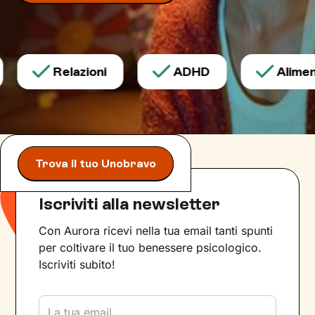
Relazioni
ADHD
Aliment
Trova il tuo Unobravo
Iscriviti alla newsletter
Con Aurora ricevi nella tua email tanti spunti
per coltivare il tuo benessere psicologico.
Iscriviti subito!