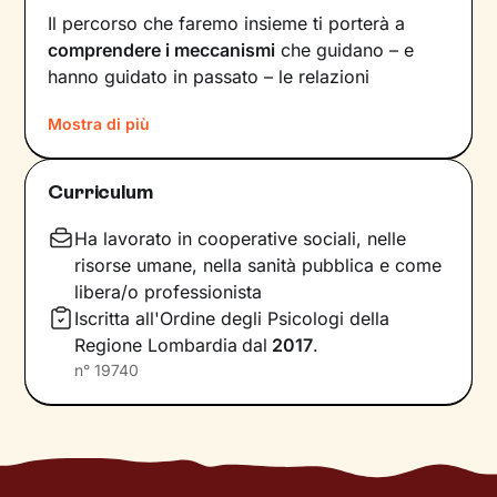
Il percorso che faremo insieme ti porterà a
comprendere i meccanismi
che guidano – e
hanno guidato in passato – le relazioni
all’interno del tuo nucleo
Mostra di più
familiare e non solo. Vedrai il tuo mondo sotto
una luce diversa e scoprirai
nuovi significati
Curriculum
alla base di ciò che stai vivendo oggi.
Ha lavorato in cooperative sociali, nelle
Imparerai a trasformare alcuni elementi che non
risorse umane, nella sanità pubblica e come
ti rappresentano più e scoprirai dentro di te
libera/o professionista
competenze e potenzialità
che non sapevi di
Iscritta all'Ordine degli Psicologi della
avere. Davanti ai tuoi occhi compariranno
Regione Lombardia
dal
2017
.
nuove strade da percorrere, un passo dopo
n°
19740
l’altro, verso il
cambiamento positivo
che
desideri.
Considera i nostri incontri come uno spazio
sicuro, in cui condividere ciò che provi in