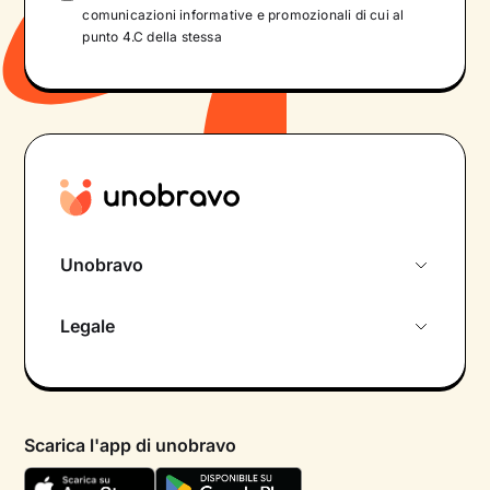
comunicazioni informative e promozionali di cui al
punto 4.C della stessa
Unobravo
Chi siamo
Legale
Colloquio conoscitivo gratuito
Informativa privacy calendario
Psicologo in chat
Informativa privacy paziente
Psicologi per aree di intervento
Scarica l'app di unobravo
Termini e condizioni
Aiuto urgente