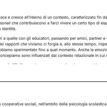
ce e cresce all’interno di un contesto, caratterizzato fin d
rsonali che contribuiscono a farci vivere un certo tipo di es
 identità.
ri a quelle con gli educatori, passando per amici, partner e 
i rapporti che viviamo ci forgia e, allo stesso tempo, rispe
bbiamo sperimentato fino a quel momento. Anche le emozi
concepiamo sono influenzati dal contesto relazionale in cui 
menti difficili e raggiungere un maggiore benessere bisog
lementi che non ci rappresentano più e quali i bisogni insoddi
 a questo si vanno a individuare le risorse necessarie per f
nche se spesso non ne siamo consapevoli.
so insieme si baserà su accoglienza, ascolto e comprension
ccompagnarti verso una nuova interpretazione di ciò che sta
pando nuovi pensieri e comportamenti, potrai vivere il tuo p
n cooperative sociali, nell’ambito della psicologia scolastic