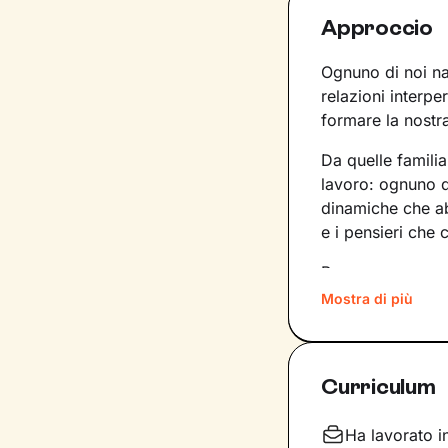
Approccio
Ognuno di noi nas
relazioni interpe
formare la nostra
Da quelle familia
lavoro: ognuno de
dinamiche che a
e i pensieri che 
Per superare mo
quali siano gli e
Mostra di più
lavorare. In base
dentro di noi a
Curriculum
Il nostro percor
l’obiettivo di a
Non solo: svilup
Ha lavorato i