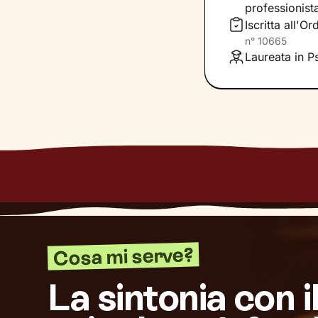
maniera più sod
professionist
Iscritta all'
Daremo il via a 
n°
10665
benessere che de
Laureata in P
Cosa mi serve?
La sintonia con i