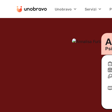
Unobravo
Servizi
P
A
Psi