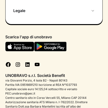
Chi siamo
Legale
Colloquio conoscitivo gratuito
Informativa privacy calendario
Psicologo in chat
Informativa privacy paziente
Psicologi per aree di intervento
Scarica l'app di unobravo
Termini e condizioni
Aiuto urgente
Informativa Privacy
FAQ
Dichiarazione di Accessibilità
Blog
Cookie policy
Test psicologici
Gestisci cookie
UNOBRAVO s.r.l. Società Benefit
Podcast di psicologia
via Giovanni Porzio, 4 Isola B2 - Napoli 80143
Partita IVA 09516691210 Iscrizione al REA N°1037793
Corporate
Capitale sociale euro 14.125,04 sottoscritto e versato
PEC:unobravo@pec.it
Psicologo italiano all'estero
Centro sanitario sito in Corso Vercelli 55, Milano CAP 20144
Autorizzazione sanitaria ATS Milano n. I-762/2022. Direttore
Sala stampa
Sanitario Dott.ssa Barbara Mantellini iscritta all'albo dei