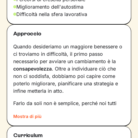
Miglioramento dell'autostima
Difficoltà nella sfera lavorativa
Approccio
Quando desideriamo un maggiore benessere o
ci troviamo in difficoltà, il primo passo
necessario per avviare un cambiamento è la
consapevolezza
. Oltre a individuare ciò che
non ci soddisfa, dobbiamo poi capire come
poterlo migliorare, pianificare una strategia e
infine metterla in atto.
Farlo da soli non è semplice, perché noi tutti
siamo talmente
abituati a un certo tipo di
Mostra di più
dinamiche
– interne e relazionali – che non le
notiamo nemmeno. Ecco perché l’intervento di
un professionista risulta fondamentale.
Curriculum