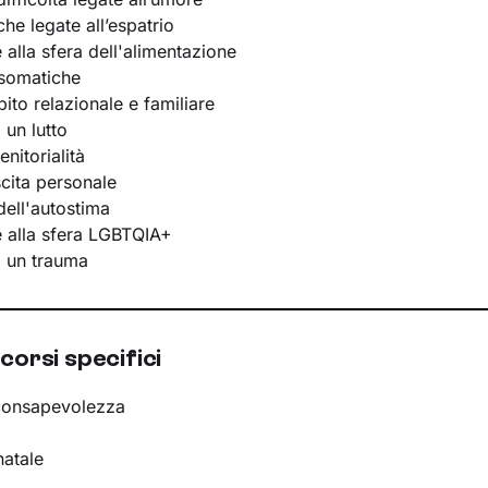
he legate all’espatrio
e alla sfera dell'alimentazione
osomatiche
bito relazionale e familiare
 un lutto
nitorialità
scita personale
ell'autostima
te alla sfera LGBTQIA+
i un trauma
corsi specifici
consapevolezza
natale