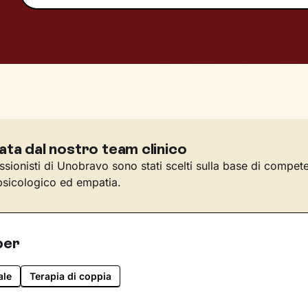
ata dal nostro team clinico
essionisti di Unobravo sono stati scelti sulla base di compet
sicologico ed empatia.
per
ale
Terapia di coppia