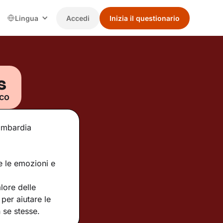
Lingua
Accedi
Inizia il questionario
s
ico
Lombardia
e le emozioni e
lore delle
 per aiutare le
 se stesse.