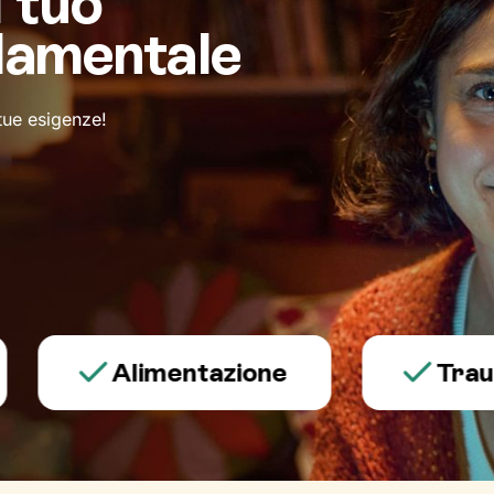
l tuo
damentale
 tue esigenze!
Alimentazione
Trauma e 