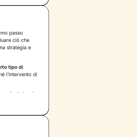
rimo passo
iduare ciò che
na strategia e
rto tipo di
 l’intervento di
rmazioni che ci
 Stabiliremo anche
tati raggiunti,
tuo benessere
e le
 tuoi bisogni più