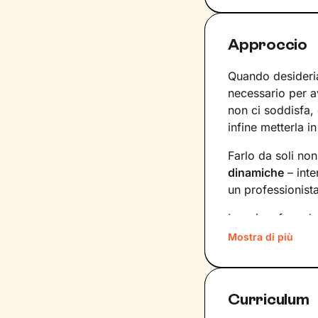
Approccio
Quando desideria
necessario per 
non ci soddisfa,
infine metterla in
Farlo da soli no
dinamiche
– inte
un professionist
La prima fase de
porteranno a def
Mostra di più
tempistiche e f
aggiornando gli 
Curriculum
Una seduta dopo
conseguenze che q