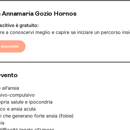
 Annamaria Gozio Hornos
scitivo è gratuito:
re a conoscervi meglio e capire se iniziare un percorso ins
disponibile
rvento
 all’ansia
sivo-compulsivo
opria salute e ipocondria
ico e ansia acuta
li che generano forte ansia (fobie)
ia
ifficoltà legate all’umore