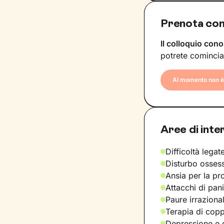
Prenota con
Il colloquio cono
potrete comincia
Al momento non è 
Aree di inte
Difficoltà legate
Disturbo osses
Ansia per la pr
Attacchi di pan
Paure irraziona
Terapia di copp
Depressione e d