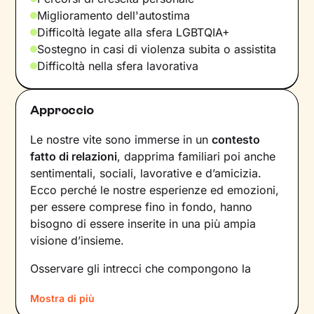
Miglioramento dell'autostima
Difficoltà legate alla sfera LGBTQIA+
Sostegno in casi di violenza subita o assistita
Difficoltà nella sfera lavorativa
Approccio
Le nostre vite sono immerse in un
contesto
fatto di relazioni
, dapprima familiari poi anche
sentimentali, sociali, lavorative e d’amicizia.
Ecco perché le nostre esperienze ed emozioni,
per essere comprese fino in fondo, hanno
bisogno di essere inserite in una più ampia
visione d’insieme.
Osservare gli intrecci che compongono la
nostra rete di relazioni e i meccanismi che la
Mostra di più
guidano permette di ricercare - e trovare -