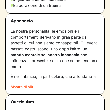
Elaborazione di un trauma
Approccio
La nostra personalità, le emozioni e i
comportamenti derivano in gran parte da
aspetti di cui non siamo consapevoli. Gli eventi
passati costruiscono, uno dopo l’altro, un
mondo mentale nel nostro inconscio
che
influenza il presente, senza che ce ne rendiamo
conto.
È nell’infanzia, in particolare, che affondano le
radici di tanti nostri modi di essere, di pensare
Mostra di più
e agire: le
esperienze vissute in famiglia
,
infatti, vengono apprese, memorizzate e
riproposte nelle relazioni successive.
Curriculum
Individuare e comprendere questi meccanismi -