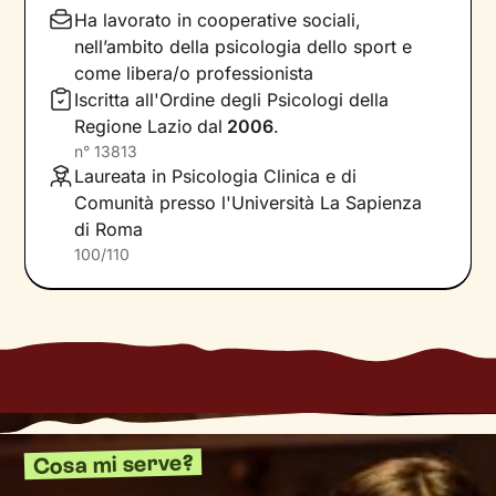
nuova strada che ci consente di affrontare
Ha lavorato in cooperative sociali,
situazioni, relazioni ed emozioni in armonia con
nell’ambito della psicologia dello sport e
i nostri bisogni e desideri più profondi.
come libera/o professionista
Iscritta all'Ordine degli Psicologi della
Il nostro percorso insieme si baserà su un
Regione Lazio
dal
2006
.
ascolto attivo, privo di giudizio, e sulla
n°
13813
costruzione di una relazione accogliente
e di
Laureata in Psicologia Clinica e di
supporto. Ci concentreremo poi sul presente,
Comunità presso l'Università La Sapienza
per comprendere quali meccanismi risultano
di Roma
meno funzionali per te e quali invece
100/110
potrebbero aiutarti ad avere a che fare coi vari
aspetti della tua vita con maggiore serenità.
Infine costruiremo insieme una
nuova
narrazione
della tua storia, che rappresenti
davvero ciò che senti e desideri, e che ti guidi
nel raggiungimento degli obiettivi di
benessere
che ti prefiggi.
Cosa mi serve?