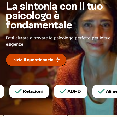
La sintonia con il tuo
psicologo è
fondamentale
Fatti aiutare a trovare lo psicologo perfetto per le tue
esigenze!
Inizia il questionario
Relazioni
ADHD
Alimen