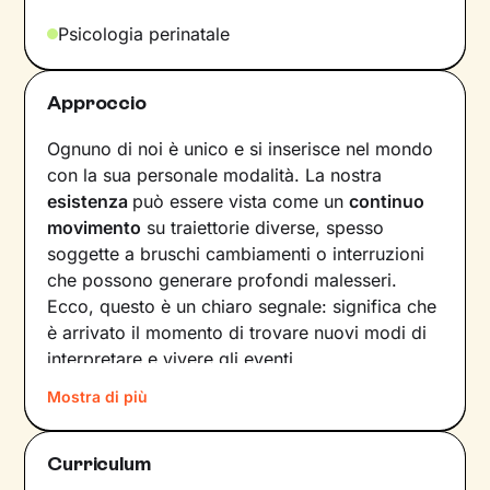
Psicologia perinatale
Approccio
Ognuno di noi è unico e si inserisce nel mondo
con la sua personale modalità. La nostra
esistenza
può essere vista come un
continuo
movimento
su traiettorie diverse, spesso
soggette a bruschi cambiamenti o interruzioni
che possono generare profondi malesseri.
Ecco, questo è un chiaro segnale: significa che
è arrivato il momento di trovare nuovi modi di
interpretare e vivere gli eventi.
Mostra di più
Come farlo? Raccontando la nostra storia alla
ricerca di ciò che non ci rappresenta più, e
individuando
significati inediti in cui poterci
Curriculum
riconoscere
. In questo modo tracciamo una