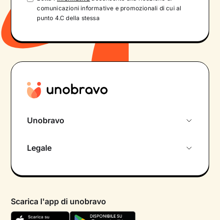
comunicazioni informative e promozionali di cui al
punto 4.C della stessa
Unobravo
Chi siamo
Legale
Colloquio conoscitivo gratuito
Informativa privacy calendario
Psicologo in chat
Informativa privacy paziente
Psicologi per aree di intervento
Scarica l'app di unobravo
Termini e condizioni
Aiuto urgente