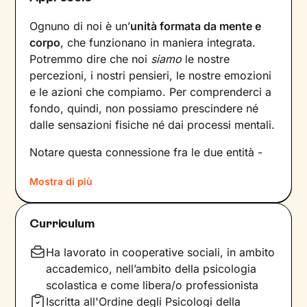
Ognuno di noi è un’
unità formata da mente e
corpo
, che funzionano in maniera integrata.
Potremmo dire che noi
siamo
le nostre
percezioni, i nostri pensieri, le nostre emozioni
e le azioni che compiamo. Per comprenderci a
fondo, quindi, non possiamo prescindere né
dalle sensazioni fisiche né dai processi mentali.
Notare questa connessione fra le due entità -
solo in apparenza distinte - è più semplice in
Mostra di più
situazioni in cui il benessere corporeo o la sua
mancanza sono direttamente coinvolti, ma si
tratta di una dinamica che è sempre presente.
Curriculum
Andare ad analizzarla è il primo passo
necessario per
comprenderne i meccanismi,
Ha lavorato in cooperative sociali, in ambito
per poi intervenire
e migliorare il
accademico, nell’ambito della psicologia
funzionamento mente-organismo.
scolastica e come libera/o professionista
Iscritta all'Ordine degli Psicologi della