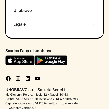
Unobravo
Chi siamo
Legale
Colloquio conoscitivo gratuito
Informativa privacy calendario
Psicologo in chat
Informativa privacy paziente
Psicologi per aree di intervento
Scarica l'app di unobravo
Termini e condizioni
Aiuto urgente
Informativa Privacy
FAQ
Dichiarazione di Accessibilità
Blog
Cookie policy
Test psicologici
Gestisci cookie
UNOBRAVO s.r.l. Società Benefit
Podcast di psicologia
via Giovanni Porzio, 4 Isola B2 - Napoli 80143
Partita IVA 09516691210 Iscrizione al REA N°1037793
Corporate
Capitale sociale euro 14.125,04 sottoscritto e versato
PEC:unobravo@pec.it