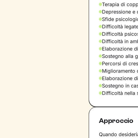
Terapia di copp
Depressione e d
Sfide psicologic
Difficoltà legat
Difficoltà psic
Difficoltà in am
Elaborazione di
Sostegno alla ge
Percorsi di cre
Miglioramento d
Elaborazione d
Sostegno in casi
Difficoltà nella
Approccio
Quando desideria