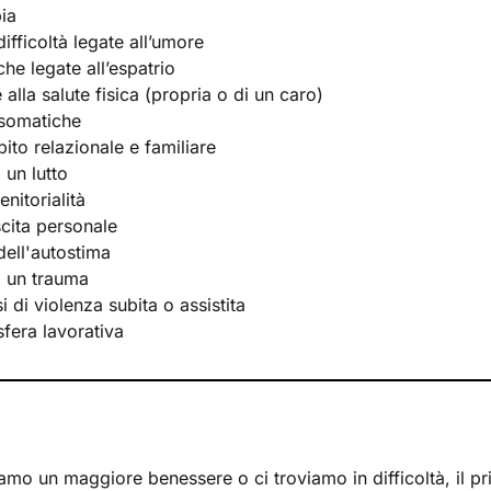
ia
ifficoltà legate all’umore
he legate all’espatrio
e alla salute fisica (propria o di un caro)
osomatiche
bito relazionale e familiare
 un lutto
nitorialità
scita personale
ell'autostima
i un trauma
 di violenza subita o assistita
 sfera lavorativa
mo un maggiore benessere o ci troviamo in difficoltà, il p