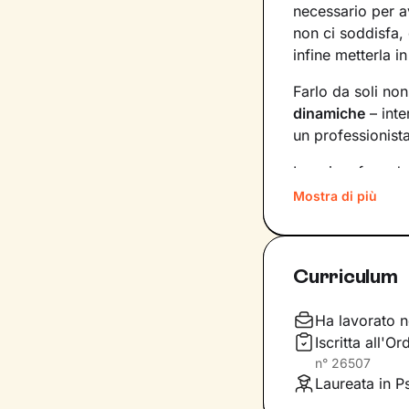
necessario per 
non ci soddisfa,
infine metterla in
Farlo da soli no
dinamiche
– inte
un professionist
La prima fase de
porteranno a def
Mostra di più
tempistiche e f
aggiornando gli 
Curriculum
Una seduta dopo
conseguenze che q
profondi, oltre c
Ha lavorato n
sulla tua esperie
Iscritta all'
n°
26507
Ogni persona
, i
Laureata in P
per le risorse c