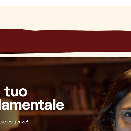
sosterrò nel modo più mirato possibile, per
avviare con efficac
siderato.
l tuo
damentale
 tue esigenze!