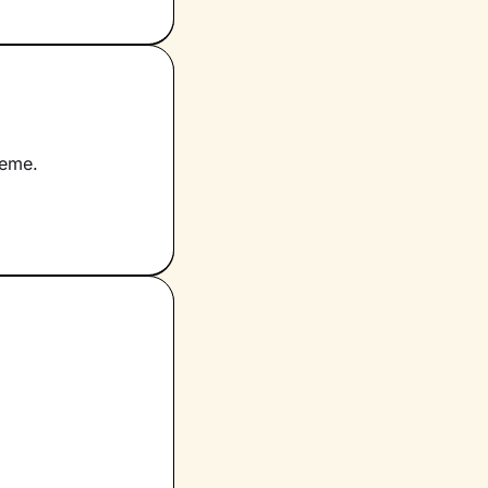
ieme.