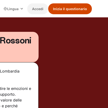
Lingua
Accedi
Inizia il questionario
 Rossoni
e Lombardia
tire le emozioni e
supporto.
valore delle
o e perché