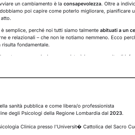
avviare un cambiamento è la
consapevolezza
. Oltre a indiv
 dobbiamo poi capire come poterlo migliorare, pianificare u
 atto.
n è semplice, perché noi tutti siamo talmente
abituati a un ce
rne e relazionali – che non le notiamo nemmeno. Ecco perché
a risulta fondamentale.
l nostro percorso insieme consisterà in una raccolta di info
inire un
obiettivo condiviso
su cui si focalizzerà il lavoro.
requenza
degli incontri e valuteremo passo dopo passo i risul
obiettivi di conseguenza.
 l’altra, andremo ad
analizzare ciò che interferisce con il 
uesto ha sulla tua vita. Imparerai a sentire e riconoscere i
he ad affrontarli grazie a
strategie specifiche
cucite proprio
ella sanità pubblica e come libera/o professionista
nza particolare.
Ordine degli Psicologi della Regione Lombardia
dal
2023
.
nfatti,
è unica
sia per il suo modo di agire, pensare e provar
sicologia Clinica presso l'Universit� Cattolica del Sacro C
he possiede. Con il cammino che intraprenderemo insieme te