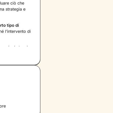
iduare ciò che
na strategia e
rto tipo di
 l’intervento di
rmazioni che ci
 Stabiliremo anche
tati raggiunti,
tuo benessere
e le
 tuoi bisogni più
 su di essi e
e emozioni, sia
uore
rrò conto della