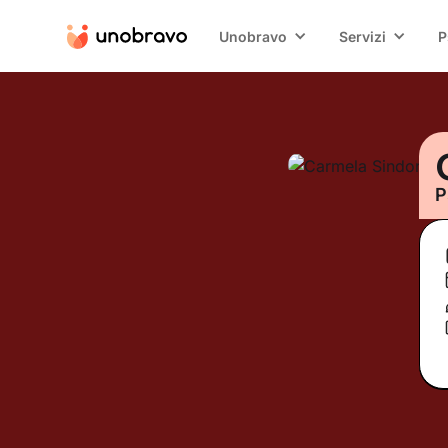
Unobravo
Servizi
P
P