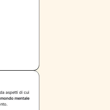
a aspetti di cui
n
mondo mentale
onto.