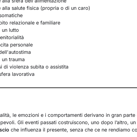
e alla sfera dell'alimentazione
e alla salute fisica (propria o di un caro)
osomatiche
bito relazionale e familiare
 un lutto
nitorialità
scita personale
ell'autostima
i un trauma
 di violenza subita o assistita
 sfera lavorativa
lità, le emozioni e i comportamenti derivano in gran parte d
evoli. Gli eventi passati costruiscono, uno dopo l’altro, u
scio
che influenza il presente, senza che ce ne rendiamo c