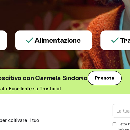
Alimentazione
Trauma e
oscitivo con Carmela Sindorio
Prenota
tato
Eccellente
su
Trustpilot
per coltivare il tuo
Letta l
informa