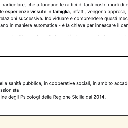
n particolare, che affondano le radici di tanti nostri modi di 
 le
esperienze vissute in famiglia
, infatti, vengono apprese
 relazioni successive. Individuare e comprendere questi mec
ivano in maniera automatica - è la chiave per innescare il c
essi significa
portare alla luce
ciò che per tanto tempo è rim
ere questo tipo di consapevolezza è il primo passo necessa
sente
dal passato
e viverlo con maggiore serenità.
 faremo insieme ti ascolterò sempre con attenzione e part
mergere ricordi significativi e riflessioni
approfondite sulla 
 con gli altri. Ti accompagnerò alla scoperta di tutti quegli as
i cui non sei ancora pienamente cosciente.
ella sanità pubblica, in cooperative sociali, in ambito acc
ssionista
irà di riscoprire alcune tue qualità che erano rimaste in se
rdine degli Psicologi della Regione Sicilia
dal
2014
.
se interiori che ti permetteranno di
esprimerti con modalità