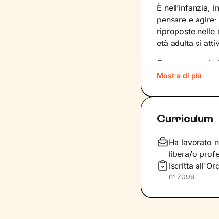
È nell’infanzia, i
pensare e agire:
riproposte nelle
età adulta si att
Conoscere noi st
quinte: raggiung
Mostra di più
svincolare il pre
Nel percorso che
Curriculum
aiutandoti a far
e
come ti relazioni
definiscono ma d
Ha lavorato n
libera/o profe
Questo ti consent
Iscritta all'O
individuare risor
n°
7099