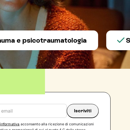
 psicotraumatologia
Salute
'
informativa
acconsento alla ricezione di comunicazioni
tive e promozionali di cui al punto 4.C della stessa