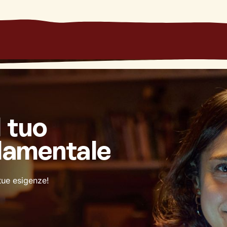
l tuo
damentale
 tue esigenze!