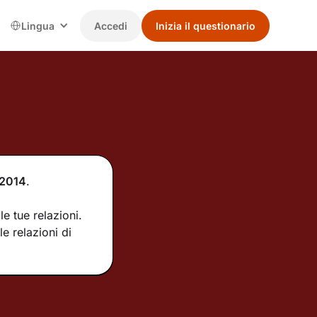
Lingua
Accedi
Inizia il questionario
2014
.
e tue relazioni.
e relazioni di