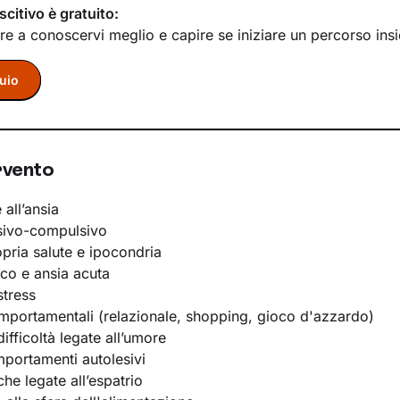
scitivo è gratuito:
re a conoscervi meglio e capire se iniziare un percorso ins
uio
rvento
 all’ansia
sivo-compulsivo
opria salute e ipocondria
ico e ansia acuta
stress
portamentali (relazionale, shopping, gioco d'azzardo)
ifficoltà legate all’umore
portamenti autolesivi
he legate all’espatrio