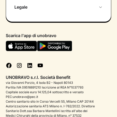
Chi siamo
Legale
Colloquio conoscitivo gratuito
Informativa privacy calendario
Psicologo in chat
Informativa privacy paziente
Psicologi per aree di intervento
Scarica l'app di unobravo
Termini e condizioni
Aiuto urgente
Informativa Privacy
FAQ
Dichiarazione di Accessibilità
Blog
Cookie policy
Test psicologici
Gestisci cookie
UNOBRAVO s.r.l. Società Benefit
Podcast di psicologia
via Giovanni Porzio, 4 Isola B2 - Napoli 80143
Partita IVA 09516691210 Iscrizione al REA N°1037793
Corporate
Capitale sociale euro 14.125,04 sottoscritto e versato
PEC:unobravo@pec.it
Psicologo italiano all'estero
Centro sanitario sito in Corso Vercelli 55, Milano CAP 20144
Autorizzazione sanitaria ATS Milano n. I-762/2022. Direttore
Sala stampa
Sanitario Dott.ssa Barbara Mantellini iscritta all'albo dei
Medici Chirurghi della provincia di Milano, n° 37532