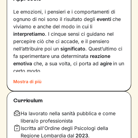
Le emozioni, i pensieri e i comportamenti di
ognuno di noi sono il risultato degli
eventi
che
viviamo e anche del modo in cui
li
interpretiamo
. I cinque sensi ci guidano nel
percepire ciò che ci accade, e il pensiero
nell’attribuire poi un
significato
. Quest’ultimo ci
fa sperimentare una determinata
reazione
emotiva
che, a sua volta, ci porta ad
agire
in un
certo modo.
Mostra di più
Col passare del tempo possono crearsi circoli
virtuosi ma anche viziosi, che ci allontanano dal
benessere e dalla persona che vorremmo
Curriculum
essere. Questi circuiti si possono interrompere,
andando a
intervenire su pensieri e
Ha lavorato nella sanità pubblica e come
comportamenti
in modo da innescare un
libera/o professionista
cambiamento positivo.
Iscritta all'Ordine degli Psicologi della
Regione Lombardia
dal
2023
.