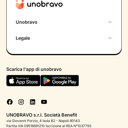
Unobravo
Chi siamo
Legale
Colloquio conoscitivo gratuito
Informativa privacy calendario
Psicologo in chat
Informativa privacy paziente
Psicologi per aree di intervento
Scarica l'app di unobravo
Termini e condizioni
Aiuto urgente
Informativa Privacy
FAQ
Dichiarazione di Accessibilità
Blog
Cookie policy
Test psicologici
Gestisci cookie
UNOBRAVO s.r.l. Società Benefit
Podcast di psicologia
via Giovanni Porzio, 4 Isola B2 - Napoli 80143
Partita IVA 09516691210 Iscrizione al REA N°1037793