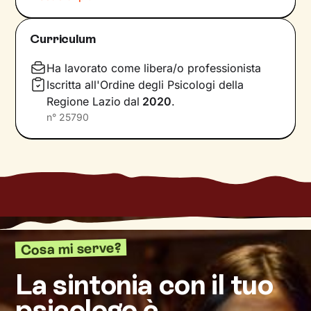
notiamo nemmeno. Ecco perché l’intervento di
un professionista risulta fondamentale.
Curriculum
La prima fase del nostro percorso insieme
Ha lavorato come libera/o professionista
consisterà in una raccolta di informazioni che ci
Iscritta all'Ordine degli Psicologi della
porteranno a definire un
obiettivo condiviso
su
Regione Lazio
dal
2020
.
cui si focalizzerà il lavoro. Stabiliremo anche
n°
25790
tempistiche e frequenza
degli incontri e
valuteremo passo dopo passo i risultati
raggiunti, aggiornando gli obiettivi di
conseguenza.
Una seduta dopo l’altra, andremo ad
analizzare
ciò che interferisce con il tuo benessere
e le
conseguenze che questo ha sulla tua vita.
Cosa mi serve?
Imparerai a sentire e riconoscere i tuoi bisogni
più profondi, oltre che ad affrontarli grazie a
La sintonia con il tuo
strategie specifiche
cucite proprio su di essi e
psicologo è
sulla tua esperienza particolare.