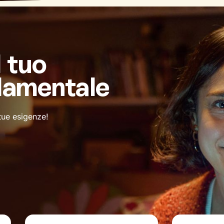
l tuo
damentale
 tue esigenze!