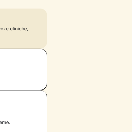
enze cliniche,
ieme.