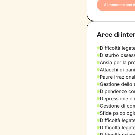
Al momento non è 
Aree di inte
Difficoltà legate
Disturbo osses
Ansia per la pr
Attacchi di pan
Paure irraziona
Gestione dello 
Dipendenze com
Depressione e d
Gestione di com
Sfide psicologic
Difficoltà legat
Difficoltà legat
Difficoltà psic