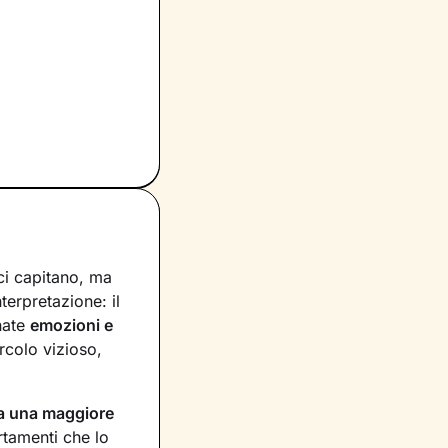
ci capitano, ma
nterpretazione: il
nate
emozioni e
rcolo vizioso,
a una maggiore
rtamenti che lo