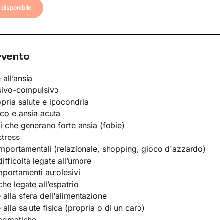
disponibile
rvento
 all’ansia
sivo-compulsivo
opria salute e ipocondria
ico e ansia acuta
li che generano forte ansia (fobie)
stress
portamentali (relazionale, shopping, gioco d'azzardo)
ifficoltà legate all’umore
portamenti autolesivi
he legate all’espatrio
e alla sfera dell'alimentazione
e alla salute fisica (propria o di un caro)
osomatiche