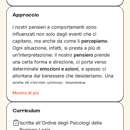
Approccio
I nostri pensieri e comportamenti sono
influenzati non solo dagli eventi che ci
capitano, ma anche da come li
percepiamo
.
Ogni situazione, infatti, si presta a più di
un’interpretazione: il nostro
pensiero
prende
una certa forma e direzione, ci porta verso
determinate
emozioni e azioni
, e spesso ci
allontana dal benessere che desideriamo. Una
sorta di circolo vizioso, insomma.
Mostra di più
Si può interrompere questo circuito,
innescando un
cambiamento che porti a una
maggiore serenità
? Certo che sì, andando a
Curriculum
intervenire proprio sui pensieri e i
comportamenti che lo generano.
Iscritta all'Ordine degli Psicologi della
Regione Lazio