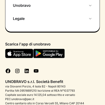
Unobravo
Chi siamo
Legale
Colloquio conoscitivo gratuito
Informativa privacy calendario
Psicologo in chat
Informativa privacy paziente
Psicologi per aree di intervento
Scarica l'app di unobravo
Termini e condizioni
Aiuto urgente
Informativa Privacy
FAQ
Dichiarazione di Accessibilità
Blog
Cookie policy
Test psicologici
Gestisci cookie
UNOBRAVO s.r.l. Società Benefit
Podcast di psicologia
via Giovanni Porzio, 4 Isola B2 - Napoli 80143
Partita IVA 09516691210 Iscrizione al REA N°1037793
Corporate
Capitale sociale euro 14.125,04 sottoscritto e versato
PEC:unobravo@pec.it
Psicologo italiano all'estero
Centro sanitario sito in Corso Vercelli 55, Milano CAP 20144