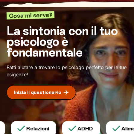
fondamentale per comprendere cosa cambiare
e come farlo. Nello spazio di ascolto e
Cosa mi serve?
accoglienza che si creerà, avrai modo di
rileggere la tua realtà attribuendole significati
La sintonia con il tuo
inediti che ti permetteranno di affrontare la vita
psicologo è
con attitudine ed energia rinnovate.
fondamentale
Fatti aiutare a trovare lo psicologo perfetto per le tue
esigenze!
Inizia il questionario
Relazioni
ADHD
Alimen