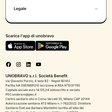
Chi siamo
Legale
Colloquio conoscitivo gratuito
Informativa privacy calendario
Psicologo in chat
Informativa privacy paziente
Psicologi per aree di intervento
Scarica l'app di unobravo
Termini e condizioni
Aiuto urgente
Informativa Privacy
FAQ
Dichiarazione di Accessibilità
Blog
Cookie policy
Test psicologici
Gestisci cookie
UNOBRAVO s.r.l. Società Benefit
Podcast di psicologia
via Giovanni Porzio, 4 Isola B2 - Napoli 80143
Partita IVA 09516691210 Iscrizione al REA N°1037793
Corporate
Capitale sociale euro 14.125,04 sottoscritto e versato
PEC:unobravo@pec.it
Psicologo italiano all'estero
Centro sanitario sito in Corso Vercelli 55, Milano CAP 20144
Autorizzazione sanitaria ATS Milano n. I-762/2022. Direttore
Approfondimenti sulla salute mentale
Sanitario Dott.ssa Barbara Mantellini iscritta all'albo dei