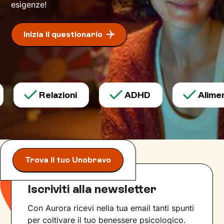
esigenze!
Inizia il questionario
Relazioni
ADHD
Aliment
Trova il tuo Unobravo
Iscriviti alla newsletter
Con Aurora ricevi nella tua email tanti spunti
per coltivare il tuo benessere psicologico.