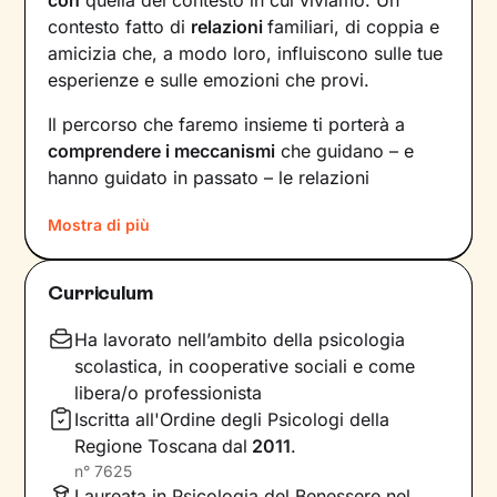
contesto fatto di
relazioni
familiari, di coppia e
amicizia che, a modo loro, influiscono sulle tue
esperienze e sulle emozioni che provi.
Il percorso che faremo insieme ti porterà a
comprendere i meccanismi
che guidano – e
hanno guidato in passato – le relazioni
all’interno del tuo nucleo familiare e non solo.
Mostra di più
Vedrai il tuo mondo sotto una luce diversa e
scoprirai
nuovi significati
alla base di ciò che
stai vivendo oggi.
Curriculum
Imparerai a trasformare alcuni elementi che non
Ha lavorato nell’ambito della psicologia
ti rappresentano più e scoprirai dentro di te
scolastica, in cooperative sociali e come
competenze e potenzialità
che non sapevi di
libera/o professionista
avere. Davanti ai tuoi occhi compariranno
Iscritta all'Ordine degli Psicologi della
nuove strade da percorrere, un passo dopo
Regione Toscana
dal
2011
.
l’altro, verso il
cambiamento positivo
che
n°
7625
desideri.
Laureata in Psicologia del Benessere nel