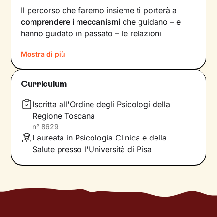
Il percorso che faremo insieme ti porterà a
comprendere i meccanismi
che guidano – e
hanno guidato in passato – le relazioni
all’interno del tuo nucleo
Mostra di più
familiare e non solo. Vedrai il tuo mondo sotto
una luce diversa e scoprirai
nuovi significati
Curriculum
alla base di ciò che stai vivendo oggi.
Iscritta all'Ordine degli Psicologi della
Imparerai a trasformare alcuni elementi che non
Regione Toscana
ti rappresentano più e scoprirai dentro di te
n°
8629
competenze e potenzialità
che non sapevi di
Laureata in Psicologia Clinica e della
avere. Davanti ai tuoi occhi compariranno
Salute presso l'Università di Pisa
nuove strade da percorrere, un passo dopo
l’altro, verso il
cambiamento positivo
che
desideri.
Considera i nostri incontri come uno spazio
sicuro, in cui condividere ciò che provi in