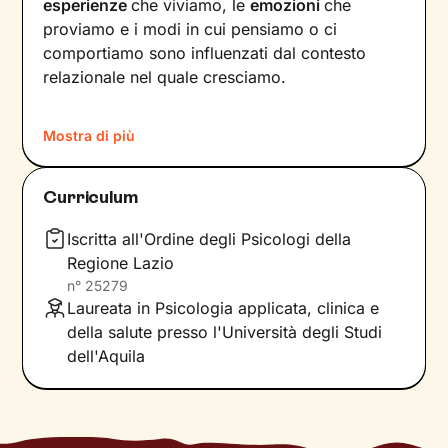
esperienze
che viviamo, le
emozioni
che
proviamo e i modi in cui pensiamo o ci
comportiamo sono influenzati dal contesto
relazionale nel quale cresciamo.
Secondo questa visione, insomma, anche il
Mostra di più
nostro
benessere
- o la sua assenza - è un
riflesso delle dinamiche
in cui siamo stati
immersi fin dal nostro primo giorno di vita. Per
Curriculum
innescare un cambiamento positivo, quindi,
bisogna innanzitutto acquisire
consapevolezza
Iscritta all'Ordine degli Psicologi della
e comprendere come questi meccanismi
Regione Lazio
influiscano sul nostro presente.
n°
25279
Laureata in Psicologia applicata, clinica e
I nostri incontri saranno un luogo sicuro in cui
della salute presso l'Università degli Studi
potrai
esprimere ciò che pensi e provi in libertà
,
dell'Aquila
senza temere il giudizio. Ti guiderò lungo un
cammino che ti consentirà di dare nuovi
significati agli eventi della tua vita, passati e
attuali, e di riscoprire
potenzialità e risorse