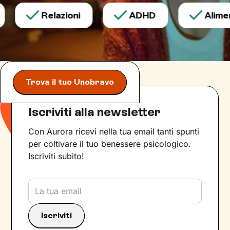
Relazioni
ADHD
Aliment
Trova il tuo Unobravo
Iscriviti alla newsletter
Con Aurora ricevi nella tua email tanti spunti
per coltivare il tuo benessere psicologico.
Iscriviti subito!