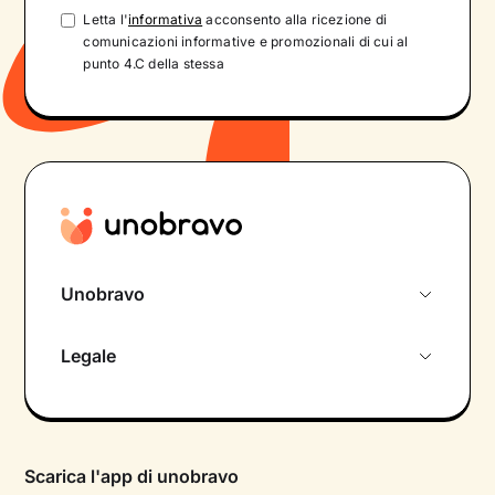
Letta l'
informativa
acconsento alla ricezione di
comunicazioni informative e promozionali di cui al
punto 4.C della stessa
Unobravo
Chi siamo
Legale
Colloquio conoscitivo gratuito
Informativa privacy calendario
Psicologo in chat
Informativa privacy paziente
Psicologi per aree di intervento
Scarica l'app di unobravo
Termini e condizioni