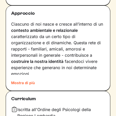
Approccio
Ciascuno di noi nasce e cresce all’interno di un
contesto ambientale e relazionale
caratterizzato da un certo tipo di
organizzazione e di dinamiche. Questa rete di
rapporti - familiari, amicali, amorosi e
interpersonali in generale - contribuisce a
costruire la nostra identità
facendoci vivere
esperienze che generano in noi determinate
emozioni.
Mostra di più
Quando il benessere viene a mancare, la
motivazione è da ricercare proprio all’interno
delle dinamiche relazionali, passate e presenti.
Curriculum
Nel nostro percorso insieme andremo a
lavorare prima di tutto sulla
consapevolezza
,
Iscritta all'Ordine degli Psicologi della
poi sulla
costruzione di nuovi significati
che ti
Regione Lombardia