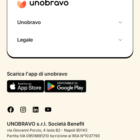
Unobravo
Chi siamo
Legale
Colloquio conoscitivo gratuito
Informativa privacy calendario
Psicologo in chat
Informativa privacy paziente
Psicologi per aree di intervento
Scarica l'app di unobravo
Termini e condizioni
Aiuto urgente
Informativa Privacy
FAQ
Dichiarazione di Accessibilità
Blog
Cookie policy
Test psicologici
Gestisci cookie
UNOBRAVO s.r.l. Società Benefit
Podcast di psicologia
via Giovanni Porzio, 4 Isola B2 - Napoli 80143
Partita IVA 09516691210 Iscrizione al REA N°1037793
Corporate