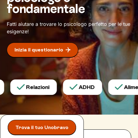
raggiungere un maggiore stato di
benessere
.
fondamentale
Fatti aiutare a trovare lo psicologo perfetto per le tue
esigenze!
Inizia il questionario
Relazioni
ADHD
Alimen
Trova il tuo Unobravo