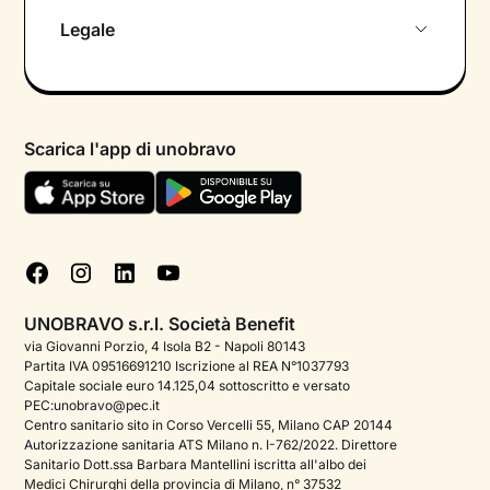
Chi siamo
Legale
Colloquio conoscitivo gratuito
Informativa privacy calendario
Psicologo in chat
Informativa privacy paziente
Psicologi per aree di intervento
Scarica l'app di unobravo
Termini e condizioni
Aiuto urgente
Informativa Privacy
FAQ
Dichiarazione di Accessibilità
Blog
Cookie policy
Test psicologici
Gestisci cookie
UNOBRAVO s.r.l. Società Benefit
Podcast di psicologia
via Giovanni Porzio, 4 Isola B2 - Napoli 80143
Partita IVA 09516691210 Iscrizione al REA N°1037793
Corporate
Capitale sociale euro 14.125,04 sottoscritto e versato
PEC:unobravo@pec.it
Psicologo italiano all'estero
Centro sanitario sito in Corso Vercelli 55, Milano CAP 20144
Autorizzazione sanitaria ATS Milano n. I-762/2022. Direttore
Sala stampa
Sanitario Dott.ssa Barbara Mantellini iscritta all'albo dei
Medici Chirurghi della provincia di Milano, n° 37532