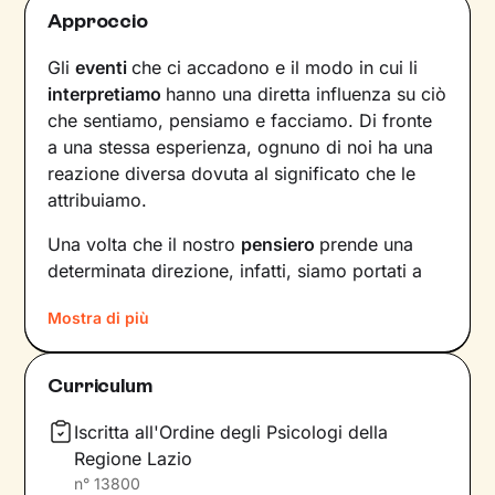
Approccio
Gli
eventi
che ci accadono e il modo in cui li
interpretiamo
hanno una diretta influenza su ciò
che sentiamo, pensiamo e facciamo. Di fronte
a una stessa esperienza, ognuno di noi ha una
reazione diversa dovuta al significato che le
attribuiamo.
Una volta che il nostro
pensiero
prende una
determinata direzione, infatti, siamo portati a
provare un certo tipo di
emozioni
e ad
agire
in
Mostra di più
modi che possono ostacolare il nostro
benessere.
Curriculum
Per interrompere questo circolo vizioso e
innescare un cambiamento positivo
, è
Iscritta all'Ordine degli Psicologi della
necessario individuare pensieri e
Regione Lazio
comportamenti che causano emozioni
n°
13800