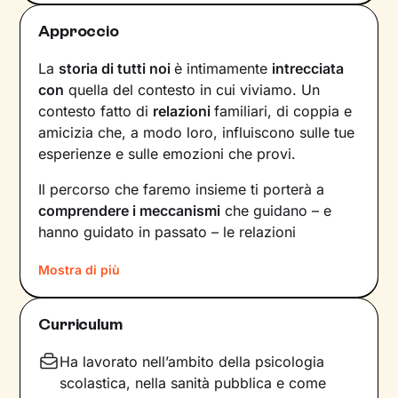
Approccio
La
storia di tutti noi
è intimamente
intrecciata
con
quella del contesto in cui viviamo. Un
contesto fatto di
relazioni
familiari, di coppia e
amicizia che, a modo loro, influiscono sulle tue
esperienze e sulle emozioni che provi.
Il percorso che faremo insieme ti porterà a
comprendere i meccanismi
che guidano – e
hanno guidato in passato – le relazioni
all’interno del tuo nucleo
Mostra di più
familiare e non solo. Vedrai il tuo mondo sotto
una luce diversa e scoprirai
nuovi significati
Curriculum
alla base di ciò che stai vivendo oggi.
Ha lavorato nell’ambito della psicologia
Imparerai a trasformare alcuni elementi che non
scolastica, nella sanità pubblica e come
ti rappresentano più e scoprirai dentro di te