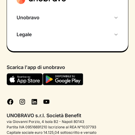
Unobravo
Chi siamo
Legale
Colloquio conoscitivo gratuito
Informativa privacy calendario
Psicologo in chat
Informativa privacy paziente
Psicologi per aree di intervento
Scarica l'app di unobravo
Termini e condizioni
Aiuto urgente
Informativa Privacy
FAQ
Dichiarazione di Accessibilità
Blog
Cookie policy
Test psicologici
Gestisci cookie
UNOBRAVO s.r.l. Società Benefit
Podcast di psicologia
via Giovanni Porzio, 4 Isola B2 - Napoli 80143
Partita IVA 09516691210 Iscrizione al REA N°1037793
Corporate
Capitale sociale euro 14.125,04 sottoscritto e versato