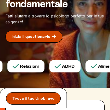
fondamentale
inedito di affrontare gli eventi della vita e a un
maggiore benessere
.
Fatti aiutare a trovare lo psicologo perfetto per le tue
esigenze!
Inizia il questionario
Relazioni
ADHD
Aliment
Trova il tuo Unobravo