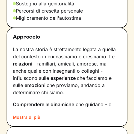
Sostegno alla genitorialità
Percorsi di crescita personale
Miglioramento dell'autostima
Approccio
La nostra storia è strettamente legata a quella
del contesto in cui nasciamo e cresciamo. Le
relazioni
- familiari, amicali, amorose, ma
anche quelle con insegnanti o colleghi -
influiscono sulle
esperienze
che facciamo e
sulle
emozioni
che proviamo, andando a
determinare chi siamo.
Comprendere le dinamiche
che guidano - e
hanno guidato in passato - le tue relazioni è
Mostra di più
fondamentale per poter capire chi sei, per
vedere tutto il tuo mondo sotto una luce
diversa e dare nuovi significati a ciò che ti