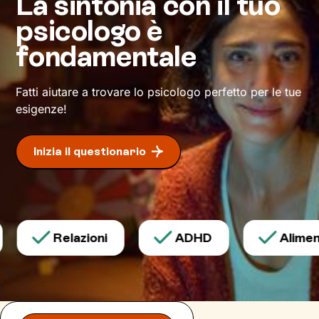
La sintonia con il tuo
vivere meglio il presente
, all’interno delle
psicologo è
relazioni e non solo, e come ottenere un
maggiore benessere.
fondamentale
Fatti aiutare a trovare lo psicologo perfetto per le tue
esigenze!
Inizia il questionario
Relazioni
ADHD
Aliment