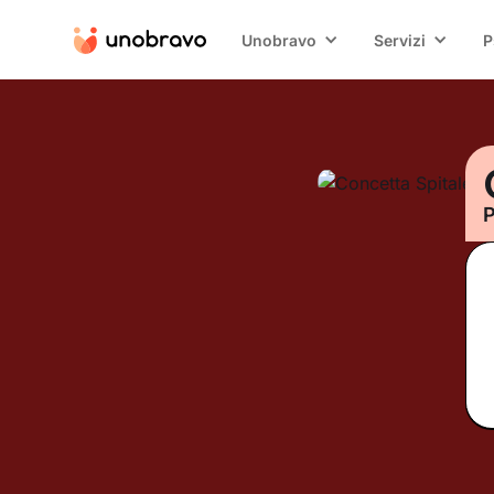
Unobravo
Servizi
P
P