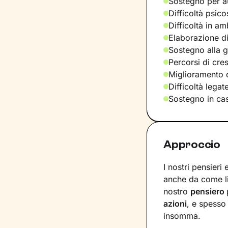
Sostegno per a
Difficoltà psic
Difficoltà in am
Elaborazione di
Sostegno alla ge
Percorsi di cre
Miglioramento d
Difficoltà lega
Sostegno in casi
Approccio
I nostri pensieri
anche da come l
nostro
pensiero
azioni
, e spesso
insomma.