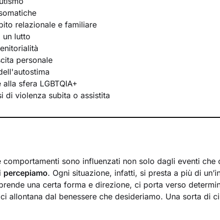
utismo
osomatiche
bito relazionale e familiare
 un lutto
nitorialità
scita personale
ell'autostima
te alla sfera LGBTQIA+
 di violenza subita o assistita
 e comportamenti sono influenzati non solo dagli eventi che 
i
percepiamo
. Ogni situazione, infatti, si presta a più di un’i
prende una certa forma e direzione, ci porta verso determi
 ci allontana dal benessere che desideriamo. Una sorta di ci