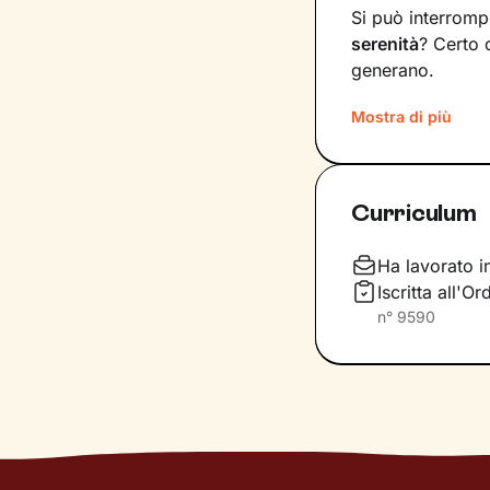
Si può interromp
serenità
? Certo 
generano.
Il mio compito s
Mostra di più
diventare
consap
vita. Ti insegner
specifici, attrav
Curriculum
Immagina il per
sono gli strumenti
Ha lavorato i
fianco durante l
Iscritta all'O
determinazione
n°
9590
vetta: il tuo ben