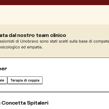
ata dal nostro team clinico
essionisti di Unobravo sono stati scelti sulla base di compet
sicologico ed empatia.
per
ale
Terapia di coppia
 Concetta Spitaleri