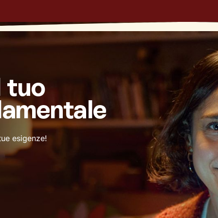
l tuo
damentale
 tue esigenze!