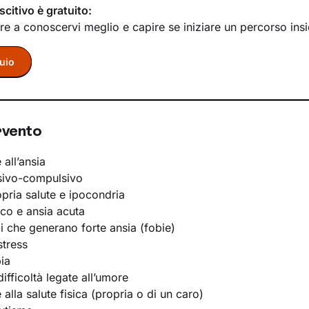
scitivo è gratuito:
re a conoscervi meglio e capire se iniziare un percorso ins
uio
rvento
 all’ansia
sivo-compulsivo
opria salute e ipocondria
ico e ansia acuta
li che generano forte ansia (fobie)
stress
ia
ifficoltà legate all’umore
e alla salute fisica (propria o di un caro)