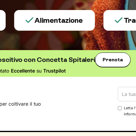
Alimentazione
Trauma e
scitivo con Concetta Spitaleri
Prenota
utato
Eccellente
su
Trustpilot
per coltivare il tuo
Letta l
informa