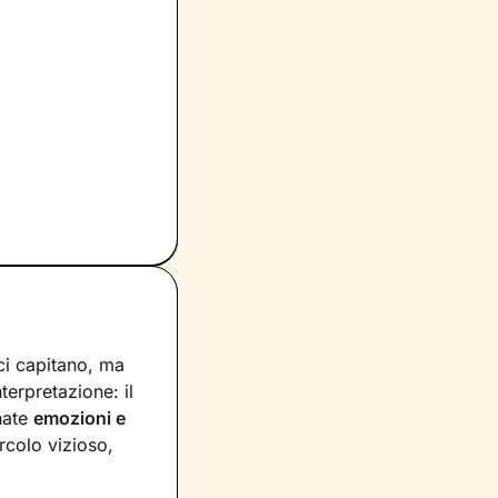
ci capitano, ma
nterpretazione: il
nate
emozioni e
rcolo vizioso,