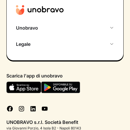
Unobravo
Chi siamo
Legale
Colloquio conoscitivo gratuito
Informativa privacy calendario
Psicologo in chat
Informativa privacy paziente
Psicologi per aree di intervento
Scarica l'app di unobravo
Termini e condizioni
Aiuto urgente
Informativa Privacy
FAQ
Dichiarazione di Accessibilità
Blog
Cookie policy
Test psicologici
Gestisci cookie
UNOBRAVO s.r.l. Società Benefit
Podcast di psicologia
via Giovanni Porzio, 4 Isola B2 - Napoli 80143