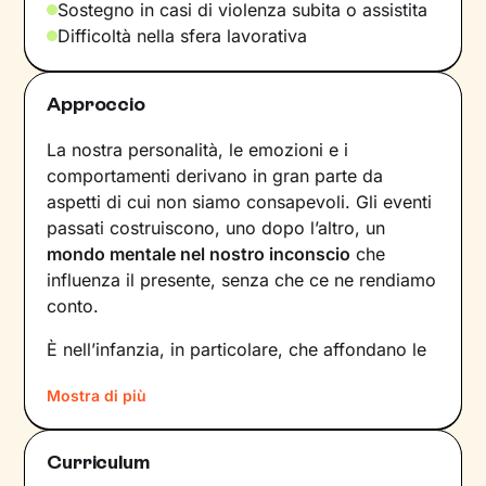
Sostegno in casi di violenza subita o assistita
Difficoltà nella sfera lavorativa
Approccio
La nostra personalità, le emozioni e i
comportamenti derivano in gran parte da
aspetti di cui non siamo consapevoli. Gli eventi
passati costruiscono, uno dopo l’altro, un
mondo mentale nel nostro inconscio
che
influenza il presente, senza che ce ne rendiamo
conto.
È nell’infanzia, in particolare, che affondano le
radici di tanti nostri modi di essere, di pensare
Mostra di più
e agire: le
esperienze vissute in famiglia
,
infatti, vengono apprese, memorizzate e
riproposte nelle relazioni successive.
Curriculum
Individuare e comprendere questi meccanismi -