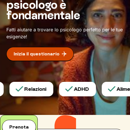
psicologo è
Questo ti consentirà di riscoprire alcune tue
fondamentale
qualità che erano rimaste in secondo piano, e
di individuare risorse interiori che ti
permetteranno di
esprimerti con modalità
Fatti aiutare a trovare lo psicologo perfetto per le tue
nuove
.
esigenze!
Inizia il questionario
Relazioni
ADHD
Aliment
Prenota