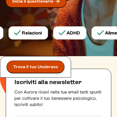
Inizia il questionario
Relazioni
ADHD
Aliment
Trova il tuo Unobravo
Iscriviti alla newsletter
Con Aurora ricevi nella tua email tanti spunti
per coltivare il tuo benessere psicologico.
Iscriviti subito!