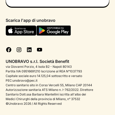
Informativa privacy calendario
Psicologo in chat
Informativa privacy paziente
Psicologi per aree di intervento
Scarica l'app di unobravo
Termini e condizioni
Aiuto urgente
Informativa Privacy
FAQ
Dichiarazione di Accessibilità
Blog
Cookie policy
Test psicologici
Gestisci cookie
UNOBRAVO s.r.l. Società Benefit
Podcast di psicologia
via Giovanni Porzio, 4 Isola B2 - Napoli 80143
Partita IVA 09516691210 Iscrizione al REA N°1037793
Corporate
Capitale sociale euro 14.125,04 sottoscritto e versato
PEC:unobravo@pec.it
Psicologo italiano all'estero
Centro sanitario sito in Corso Vercelli 55, Milano CAP 20144
Autorizzazione sanitaria ATS Milano n. I-762/2022. Direttore
Sala stampa
Sanitario Dott.ssa Barbara Mantellini iscritta all'albo dei
Medici Chirurghi della provincia di Milano, n° 37532
Bandi e premi
©Unobravo 2026 / All Rights Reserved
Posizioni aperte