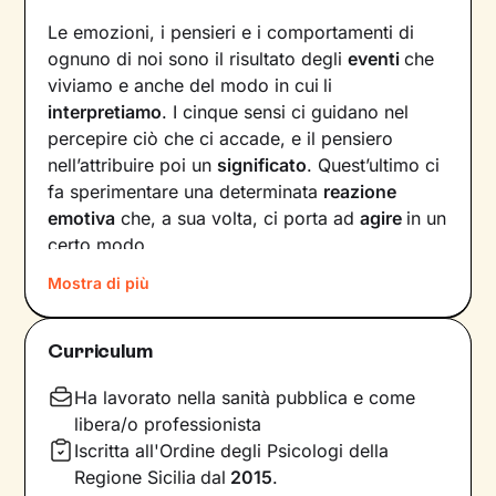
Le emozioni, i pensieri e i comportamenti di
ognuno di noi sono il risultato degli
eventi
che
viviamo e anche del modo in cui
li
interpretiamo
. I cinque sensi ci guidano nel
percepire ciò che ci accade, e il pensiero
nell’attribuire poi un
significato
. Quest’ultimo ci
fa sperimentare una determinata
reazione
emotiva
che, a sua volta, ci porta ad
agire
in un
certo modo.
Mostra di più
Col passare del tempo possono crearsi circoli
virtuosi ma anche viziosi, che ci allontanano dal
benessere e dalla persona che vorremmo
Curriculum
essere. Questi circuiti si possono interrompere,
andando a
intervenire su pensieri e
Ha lavorato nella sanità pubblica e come
comportamenti
in modo da innescare un
libera/o professionista
cambiamento positivo.
Iscritta all'Ordine degli Psicologi della
Regione Sicilia
dal
2015
.
Nei nostri incontri andremo prima di tutto a