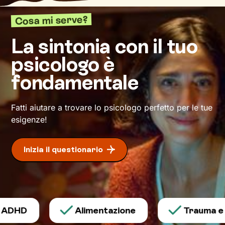
Cosa mi serve?
La sintonia con il tuo
psicologo è
fondamentale
Fatti aiutare a trovare lo psicologo perfetto per le tue
esigenze!
Inizia il questionario
DHD
Alimentazione
Trauma e p