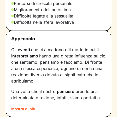
Percorsi di crescita personale
Miglioramento dell'autostima
Difficoltà legate alla sessualità
Difficoltà nella sfera lavorativa
Approccio
Gli
eventi
che ci accadono e il modo in cui li
interpretiamo
hanno una diretta influenza su ciò
che sentiamo, pensiamo e facciamo. Di fronte
a una stessa esperienza, ognuno di noi ha una
reazione diversa dovuta al significato che le
attribuiamo.
Una volta che il nostro
pensiero
prende una
determinata direzione, infatti, siamo portati a
provare un certo tipo di
emozioni
e ad
agire
in
Mostra di più
modi che possono ostacolare il nostro
benessere.