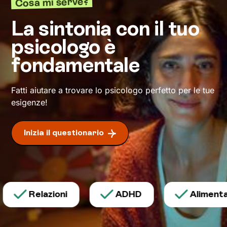
Cosa mi serve?
azione che finora ti hanno limitato. Io resterò al
tuo fianco per spronarti e sostenerti, e
La sintonia con il tuo
cammineremo insieme verso la meta: il tuo
psicologo è
benessere
.
fondamentale
Fatti aiutare a trovare lo psicologo perfetto per le tue
esigenze!
Inizia il questionario
Relazioni
ADHD
Alimentazi