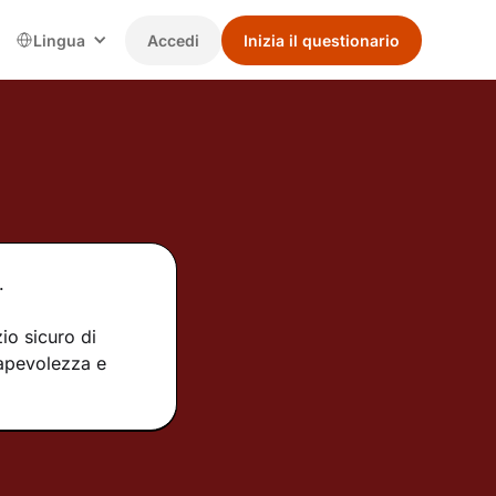
Lingua
Accedi
Inizia il questionario
.
io sicuro di
sapevolezza e