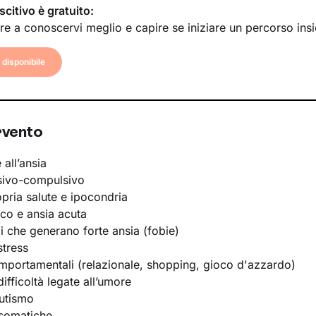
scitivo è gratuito:
re a conoscervi meglio e capire se iniziare un percorso ins
disponibile
rvento
 all’ansia
sivo-compulsivo
opria salute e ipocondria
ico e ansia acuta
li che generano forte ansia (fobie)
stress
portamentali (relazionale, shopping, gioco d'azzardo)
ifficoltà legate all’umore
utismo
osomatiche