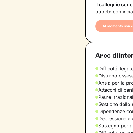
Il colloquio cono
potrete comincia
Al momento non è 
Aree di inte
Difficoltà legate
Disturbo osses
Ansia per la pr
Attacchi di pan
Paure irraziona
Gestione dello 
Dipendenze com
Depressione e d
Sostegno per a
Difficoltà psic