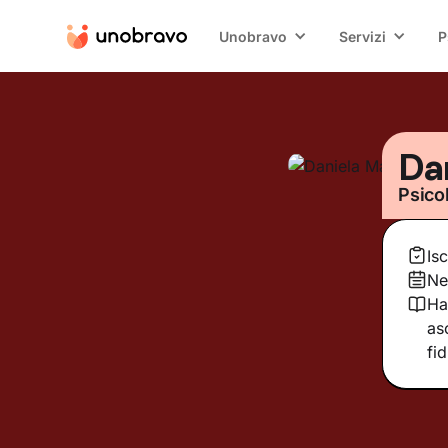
Unobravo
Servizi
P
Da
Psico
Is
Ne
Ha
as
fi