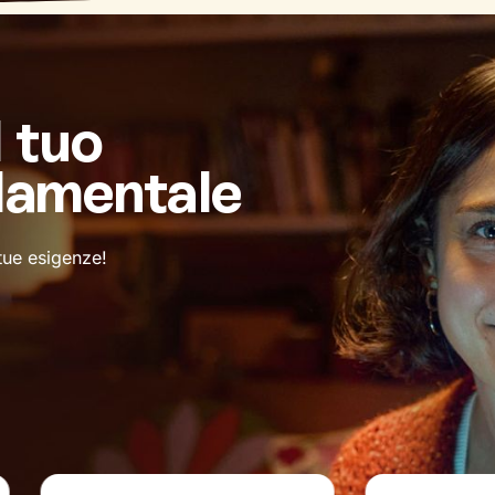
l tuo
damentale
 tue esigenze!