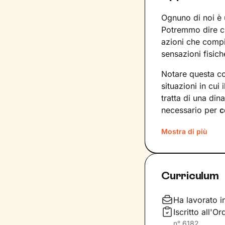
Ognuno di noi è 
Potremmo dire c
azioni che comp
sensazioni fisich
Notare questa con
situazioni in cu
tratta di una di
necessario per
c
funzionamento 
Mostra di più
Scopriremo allor
forti che sta a n
di noi, recuper
Curriculum
avere la padrona
che sperimentia
Ha lavorato in
I nostri incontri
Iscritto all'O
esempio il respir
n°
6182