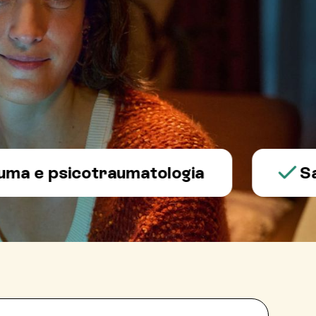
 psicotraumatologia
Salute 