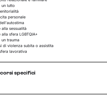
 un lutto
nitorialità
scita personale
ell'autostima
e alla sessualità
te alla sfera LGBTQIA+
i un trauma
 di violenza subita o assistita
 sfera lavorativa
corsi specifici