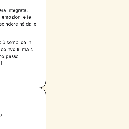
ra integrata.
e emozioni e le
cindere né dalle
più semplice in
coinvolti, ma si
imo passo
il
i spesso molto
re con quel lato
 torniamo ad
ituazioni di vita
a
tilizzeranno ad
questi processi