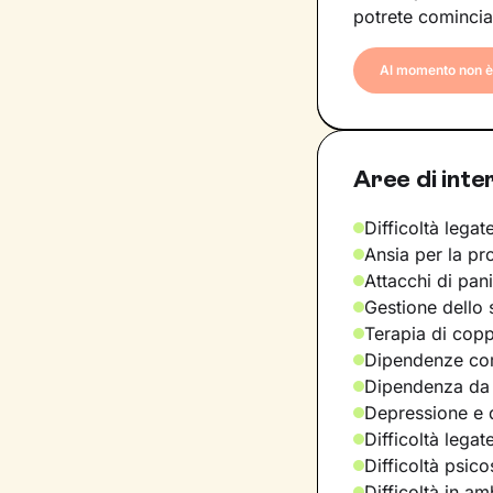
potrete comincia
Al momento non è 
Aree di inte
Difficoltà legate
Ansia per la pr
Attacchi di pan
Gestione dello 
Terapia di copp
Dipendenze com
Dipendenza da
Depressione e d
Difficoltà legat
Difficoltà psic
Difficoltà in am