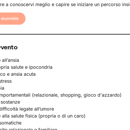
re a conoscervi meglio e capire se iniziare un percorso ins
disponibile
rvento
 all’ansia
opria salute e ipocondria
ico e ansia acuta
stress
ia
portamentali (relazionale, shopping, gioco d'azzardo)
 sostanze
ifficoltà legate all’umore
e alla salute fisica (propria o di un caro)
osomatiche
bito relazionale e familiare