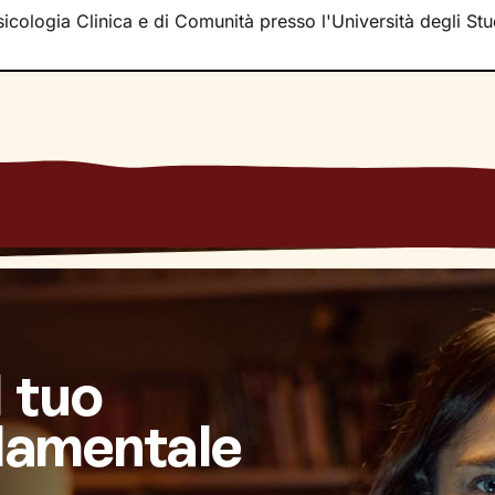
iù a fondo fino a farti raggiungere un
sicologia Clinica e di Comunità presso l'Università degli Stu
livello di consape
i risolvere le difficoltà che stai vivendo e di raggiungere u
l tuo
damentale