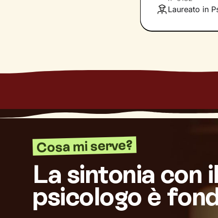
andremo sempre p
Laureato in P
che ti permetta d
benessere.
Cosa mi serve?
La sintonia con i
psicologo è fon