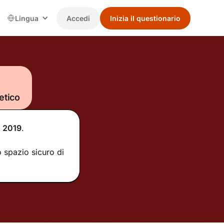
Lingua
Accedi
Inizia il questionario
etico
l
2019
.
 spazio sicuro di