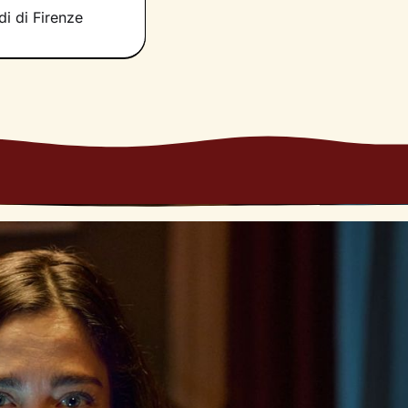
di di Firenze
volezza nuovo
,
n maggiore