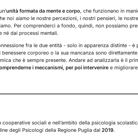
un’
unità formata da mente e corpo
, che funzionano in manie
he noi
siamo
le nostre percezioni, i nostri pensieri, le nostr
iamo. Per comprenderci a fondo, quindi, non possiamo pres
e né dai processi mentali.
nessione fra le due entità - solo in apparenza distinte - è 
i il benessere corporeo o la sua mancanza sono direttamente 
namica che è sempre presente. Andare ad analizzarla è il pr
omprenderne i meccanismi, per poi intervenire
e migliorare 
mente-organismo.
a che il
nostro corpo ci parla
ogni giorno, ci manda segnal
oi cogliere e interpretare. A nostra volta possiamo comunica
ando un
contatto
che spesso va perso nel tempo. È così che
nza necessaria per esprimerci adeguatamente nelle diverse s
mo.
 cooperative sociali e nell’ambito della psicologia scolastic
 si baseranno sia sul
dialogo
sia su
tecniche corporee
, che u
rdine degli Psicologi della Regione Puglia
dal
2019
.
o, il movimento o particolari posizioni statiche. Attraverso 