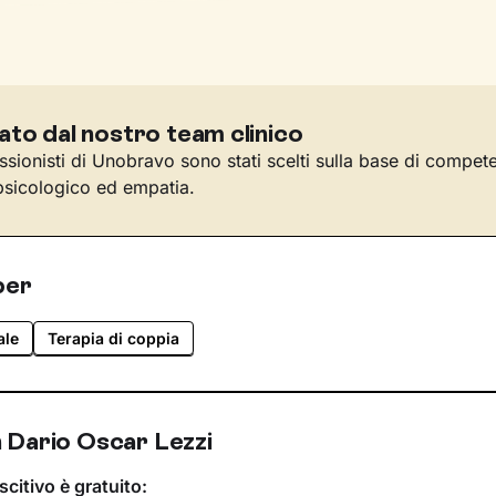
ato dal nostro team clinico
essionisti di Unobravo sono stati scelti sulla base di compet
sicologico ed empatia.
per
ale
Terapia di coppia
 Dario Oscar Lezzi
scitivo è gratuito: