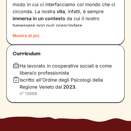
modo in cui ci interfacciamo col mondo che ci
circonda. La nostra
vita
, infatti, è sempre
immersa in un contesto
da cui il nostro
benessere non può prescindere.
Mostra di più
Basta che uno dei fattori in gioco – dalle
emozioni ai pensieri, dalle relazioni alla salute –
vacilli, ed ecco che la nostra serenità ne
Curriculum
risente. Andare a scovare quelle risorse
interiori che ci caratterizzano diventa allora
Ha lavorato in cooperative sociali e come
fondamentale per
affrontare al meglio le
libera/o professionista
situazioni
che ci capitano e per
raggiungere
Iscritto all'Ordine degli Psicologi della
obiettivi
di crescita personale.
Regione Veneto
dal
2023
.
n°
13888
Il percorso che faremo insieme prenderà in
considerazione tutti gli aspetti di te, dalla tua
storia personale fino ai bisogni e alle emozioni
che percepisci in questo momento, passando
per questioni legate alla salute fisica. In un