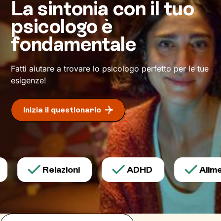
La sintonia con il tuo
definiscono ma di cui non sei ancora
psicologo è
pienamente cosciente.
fondamentale
Questo ti consentirà di riscoprire alcune tue
qualità che erano rimaste in secondo piano, e
di individuare risorse interiori che ti
Fatti aiutare a trovare lo psicologo perfetto per le tue
permetteranno di
esprimerti con modalità
esigenze!
nuove
.
Inizia il questionario
Relazioni
ADHD
Alimen