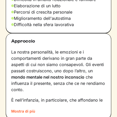
Elaborazione di un lutto
Percorsi di crescita personale
Miglioramento dell'autostima
Difficoltà nella sfera lavorativa
Approccio
La nostra personalità, le emozioni e i
comportamenti derivano in gran parte da
aspetti di cui non siamo consapevoli. Gli eventi
passati costruiscono, uno dopo l’altro, un
mondo mentale nel nostro inconscio
che
influenza il presente, senza che ce ne rendiamo
conto.
È nell’infanzia, in particolare, che affondano le
radici di tanti nostri modi di essere, di pensare
Mostra di più
e agire: le
esperienze vissute in famiglia
,