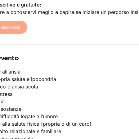
scitivo è gratuito:
re a conoscervi meglio e capire se iniziare un percorso ins
disponibile
rvento
 all’ansia
opria salute e ipocondria
ico e ansia acuta
stress
ia
 sostanze
ifficoltà legate all’umore
e alla salute fisica (propria o di un caro)
bito relazionale e familiare
scita personale