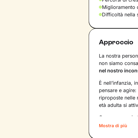
Miglioramento d
Difficoltà nella
Approccio
La nostra persona
non siamo consap
nel nostro incon
È nell’infanzia, i
pensare e agire:
riproposte nelle
età adulta si att
Conoscere noi st
quinte: raggiung
Mostra di più
svincolare il pre