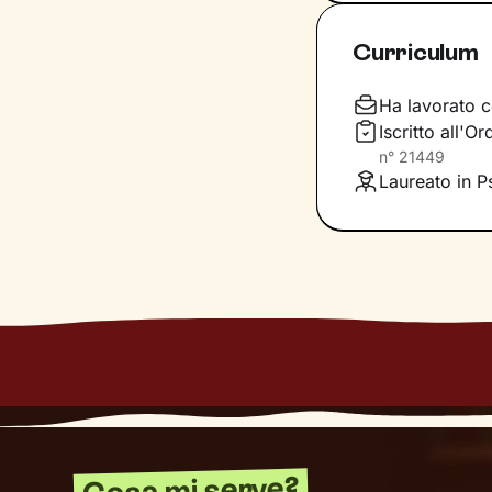
Nel percorso che
Curriculum
aiutandoti a far
e
come ti relazioni
definiscono ma d
Ha lavorato c
Iscritto all'
Questo ti consent
n°
21449
individuare risor
Laureato in P
Cosa mi serve?