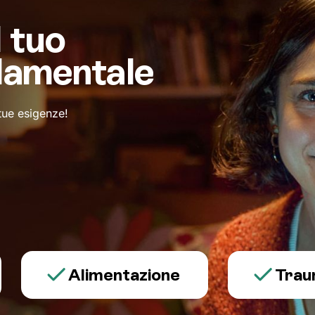
l tuo
damentale
 tue esigenze!
Alimentazione
Trauma e