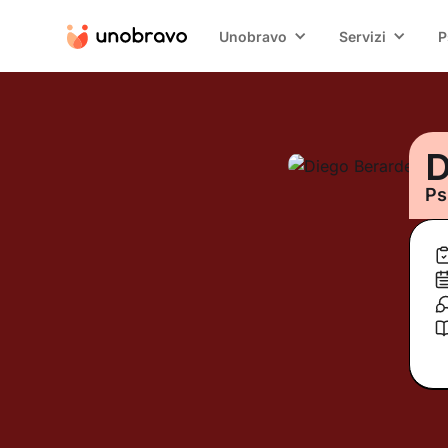
Unobravo
Servizi
P
D
Ps