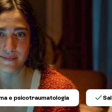
 psicotraumatologia
Salute 