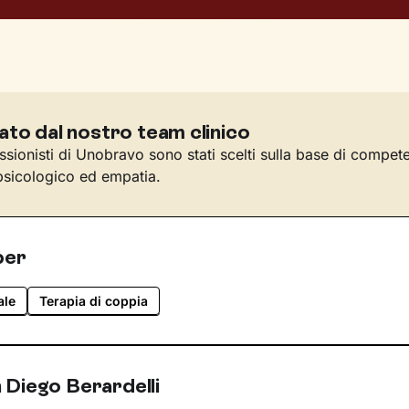
ato dal nostro team clinico
essionisti di Unobravo sono stati scelti sulla base di compet
sicologico ed empatia.
per
ale
Terapia di coppia
 Diego Berardelli