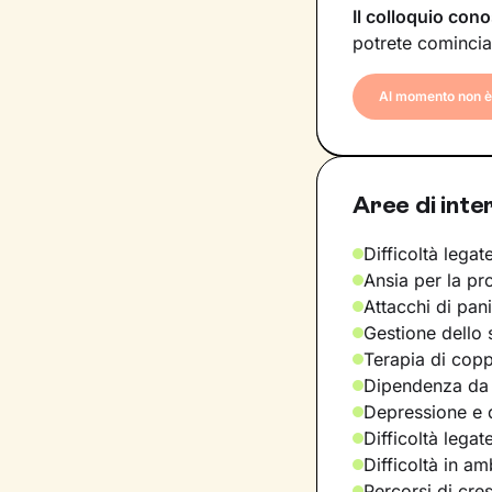
Il colloquio cono
potrete comincia
Al momento non è 
Aree di inte
Difficoltà legate
Ansia per la pr
Attacchi di pan
Gestione dello 
Terapia di copp
Dipendenza da
Depressione e d
Difficoltà legat
Difficoltà in am
Percorsi di cre