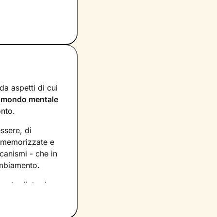
a aspetti di cui
n
mondo mentale
onto.
essere, di
, memorizzate e
canismi - che in
ambiamento.
asto dietro le
rio per