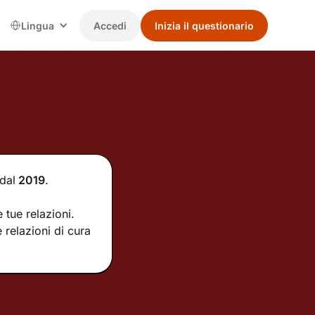
Lingua
Accedi
Inizia il questionario
dal
2019
.
 tue relazioni.
 relazioni di cura