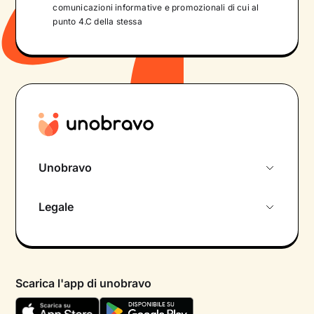
comunicazioni informative e promozionali di cui al
punto 4.C della stessa
Unobravo
Chi siamo
Legale
Colloquio conoscitivo gratuito
Informativa privacy calendario
Psicologo in chat
Informativa privacy paziente
Psicologi per aree di intervento
Scarica l'app di unobravo
Termini e condizioni
Aiuto urgente