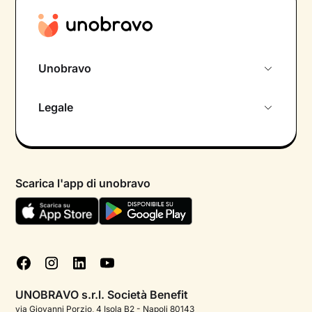
Unobravo
Chi siamo
Legale
Colloquio conoscitivo gratuito
Informativa privacy calendario
Psicologo in chat
Informativa privacy paziente
Psicologi per aree di intervento
Scarica l'app di unobravo
Termini e condizioni
Aiuto urgente
Informativa Privacy
FAQ
Dichiarazione di Accessibilità
Blog
Cookie policy
Test psicologici
Gestisci cookie
UNOBRAVO s.r.l. Società Benefit
Podcast di psicologia
via Giovanni Porzio, 4 Isola B2 - Napoli 80143