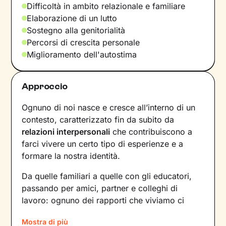
Difficoltà in ambito relazionale e familiare
Elaborazione di un lutto
Sostegno alla genitorialità
Percorsi di crescita personale
Miglioramento dell'autostima
Approccio
Ognuno di noi nasce e cresce all’interno di un
contesto, caratterizzato fin da subito da
relazioni interpersonali
che contribuiscono a
farci vivere un certo tipo di esperienze e a
formare la nostra identità.
Da quelle familiari a quelle con gli educatori,
passando per amici, partner e colleghi di
lavoro: ognuno dei rapporti che viviamo ci
forgia e, allo stesso tempo, rispecchia le
Mostra di più
dinamiche che abbiamo sperimentato fino a