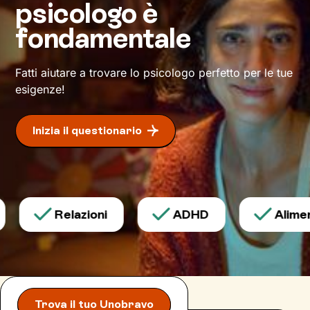
psicologo è
pensieri e comportamenti, potrai vivere il tuo
presente in maniera più soddisfacente e
fondamentale
serena.
Daremo il via a un
cammino
che ti condurrà su
Fatti aiutare a trovare lo psicologo perfetto per le tue
strade mai percorse prima,
verso il benessere
esigenze!
che desideri.
Inizia il questionario
Relazioni
ADHD
Aliment
Trova il tuo Unobravo