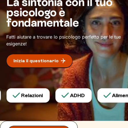
La sintonia con il tuo
pensieri e comportamenti, potrai vivere il tuo
psicologo è
presente in maniera più soddisfacente e
serena.
fondamentale
Daremo il via a un
cammino
che ti condurrà su
strade mai percorse prima,
verso il benessere
Fatti aiutare a trovare lo psicologo perfetto per le tue
che desideri.
esigenze!
Inizia il questionario
Relazioni
ADHD
Aliment