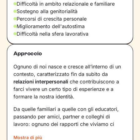
Difficoltà in ambito relazionale e familiare
Sostegno alla genitorialità
Percorsi di crescita personale
Miglioramento dell'autostima
Difficoltà nella sfera lavorativa
Approccio
Ognuno di noi nasce e cresce all’interno di un
contesto, caratterizzato fin da subito da
relazioni interpersonali
che contribuiscono a
farci vivere un certo tipo di esperienze e a
formare la nostra identità.
Da quelle familiari a quelle con gli educatori,
passando per amici, partner e colleghi di
lavoro: ognuno dei rapporti che viviamo ci
forgia e, allo stesso tempo, rispecchia le
Mostra di più
dinamiche che abbiamo sperimentato fino a