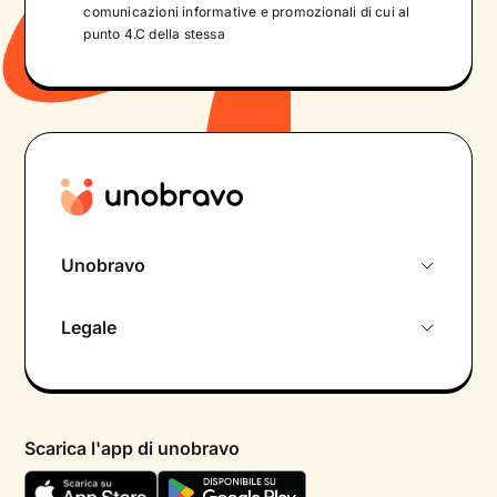
comunicazioni informative e promozionali di cui al
punto 4.C della stessa
Unobravo
Chi siamo
Legale
Colloquio conoscitivo gratuito
Informativa privacy calendario
Psicologo in chat
Informativa privacy paziente
Psicologi per aree di intervento
Scarica l'app di unobravo
Termini e condizioni
Aiuto urgente